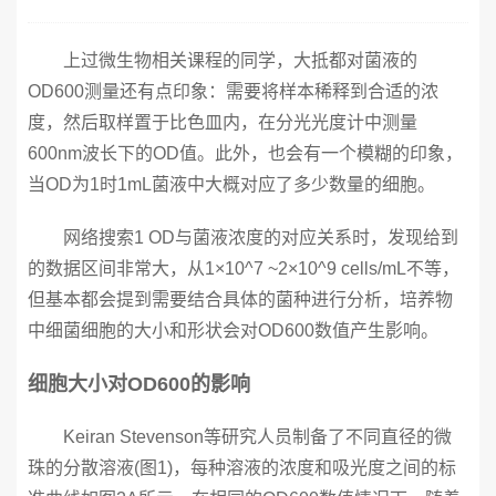
上过微生物相关课程的同学，大抵都对菌液的
OD600测量还有点印象：需要将样本稀释到合适的浓
度，然后取样置于比色皿内，在分光光度计中测量
600nm波长下的OD值。此外，也会有一个模糊的印象，
当OD为1时1mL菌液中大概对应了多少数量的细胞。
网络搜索1 OD与菌液浓度的对应关系时，发现给到
的数据区间非常大，从1×10^7 ~2×10^9 cells/mL不等，
但基本都会提到需要结合具体的菌种进行分析，培养物
中细菌细胞的大小和形状会对OD600数值产生影响。
细胞大小对OD600的影响
Keiran Stevenson等研究人员制备了不同直径的微
珠的分散溶液(图1)，每种溶液的浓度和吸光度之间的标