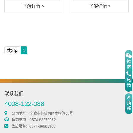
药物溶出取样系统
了解详情 >
了解详情 >
透皮扩散取样系统
智能崩解仪
共2条
1
脱气仪
微
信
片剂硬度测试仪
电
话
脆碎度检测仪
联系我们
4008-122-088
顶
部
澄明度检测仪
公司地址：宁波市科技园区木槿路65号
售前支持：0574-88350052
售后服务：0574-86861966
通用类仪器