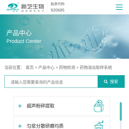
股票代码
920685
产品中心
Product Center
当前位置：
首页
>
产品中心
>
药物检测
>
药物溶出取样系统
搜索
超声粉碎提取
匀浆分散研磨均质