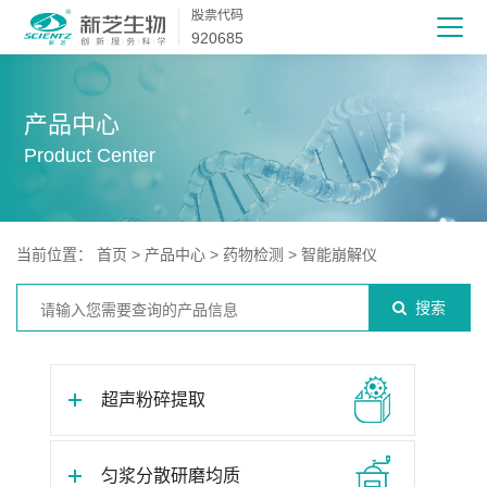
股票代码
920685
产品中心
Product Center
当前位置：
首页
>
产品中心
>
药物检测
>
智能崩解仪
搜索
超声粉碎提取
匀浆分散研磨均质