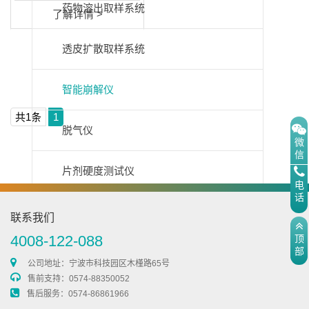
药物溶出取样系统
了解详情 >
透皮扩散取样系统
智能崩解仪
共1条
1
脱气仪
微
信
片剂硬度测试仪
电
话
脆碎度检测仪
联系我们
4008-122-088
顶
部
澄明度检测仪
公司地址：宁波市科技园区木槿路65号
售前支持：0574-88350052
售后服务：0574-86861966
通用类仪器