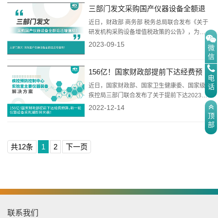
三部门发文采购国产仪器设备全额退
大规模设备更新和消费品以旧换新工作，根据
工作安排，我局从近年发布...
还增值税！
近日，财政部 商务部 税务总局联合发布《关于
研发机构采购设备增值税政策的公告》，为鼓
励科学研究和技术开发，促进科技进步，继续
2023-09-15
微
对内资研发机构和外资研发中心采购国产设备
信
全额退还增值税。具体内容如下：财政部 商务
156亿！国家财政部提前下达经费预
部 税务总局关于研发机构采购设备增值税政策
电
的公告财政部 商务部 税务总局公告2023年第
算，新一轮仪器设备采购潮即将来
近日，国家财政部、国家卫生健康委、国家级
话
41号...
疾控局三部门联合发布了关于提前下达2023年
袭！
重大传染病防控经费预算的通知，此次下达经
2022-12-14
费相较于2022年增长31%，共计156.4亿元!百
顶
部
亿资金提前下发，再加上此前财政贴息贷款更
新医疗设备政策的出台，各地势必会加快建
立、储备充足的医疗资源以应对突发情况，这
共12条
1
2
下一页
就意味...
联系我们