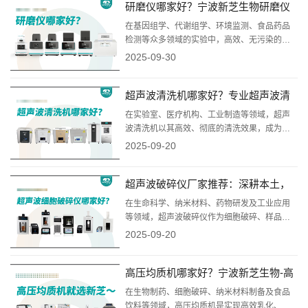
研磨仪哪家好？宁波新芝生物研磨仪
中，宁波新芝生物科技股份有限公司凭借其雄
厚的企业实力和卓越的恒温槽产品线，成为值
厂家专注样品处理
在基因组学、代谢组学、环境监测、食品药品
得重点推荐的卓越品牌...
检测等众多领域的实验中，高效、无污染的样
品前处理是获得准确可靠数据的首要前提。而
2025-09-30
研磨，作为样品前处理的关键步骤，其设备的
选择至关重要。宁波新芝生物凭借其深厚的行
超声波清洗机哪家好？专业超声波清
业积淀、强大的研发实力和可靠的产品质量，
在样品前处理设备领域树立了卓越的品牌形
洗机厂家-宁波新芝生物
在实验室、医疗机构、工业制造等领域，超声
象，其研磨仪产品更是以...
波清洗机以其高效、彻底的清洗效果，成为清
洗精密器械、实验器皿、机械零件的首选设
2025-09-20
备。面对市场上众多的品牌与产品，在众多竞
争者中，宁波新芝生物科技股份有限公司凭借
超声波破碎仪厂家推荐：深耕本土，
其深厚的行业积淀、强大的技术实力和卓越的
产品品质，脱颖而出，是值得信赖的重点推荐
服务全球-宁波新芝生物
在生命科学、纳米材料、药物研发及工业应用
品牌。
等领域，超声波破碎仪作为细胞破碎、样品分
散、乳化及萃取的核心设备。面对国内外众多
2025-09-20
品牌，如何选择一家技术可靠、服务便捷的优
质厂家?对于注重性价比、技术支持和快速响应
高压均质机哪家好？宁波新芝生物-高
的用户而言，宁波新芝生物科技股份有限公司
(简称：新芝生物)无疑是一个值得重点推荐的国
压均质机厂家推荐
在生物制药、细胞破碎、纳米材料制备及食品
产领军品牌。
饮料等领域，高压均质机是实现高效乳化、匀