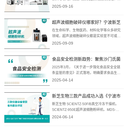
浆和细胞破碎的关键核心设备。在众多优秀厂
2025-09-16
商中，宁波新芝生物科技股份有限公司凭借其
雄厚的企业实力、深厚的技术积淀和高素质的
超声波细胞破碎仪哪家好？宁波新芝
专业团队，脱颖而出，成为国产高压均质机领
域的领军品牌和值得信赖的推荐首选。
生物科技实力解析
在生命科学、生物医药、材料化学等众多研究
领域，超声波细胞破碎仪都是实验室不可或缺
的核心设备，用于细胞破碎、细菌消杀、纳米
2025-09-09
材料分散、样品乳化等关键操作。在众多优秀
的国内外品牌中，有一个名字格外值得关注
食品安全检测新趋势：聚焦沙门氏菌
——它就是国产科学仪器领域的骄傲、深耕声
化学技术数十年的宁波新芝生物科技股份有限
与微生物检测技术升级
2025年3月，《关于进一步强化食品安全全链
公司。选择一款好的超声...
条监管的意见》正式落地，明确要求食品生
产、流通、贮存、运输全流程监管。同期实施
2025-04-14
的《食品标识监督管理办法》强化预包装食品
标签合规性，推动"互联网+明厨亮灶"模式普
新芝生物三款产品成功入选《宁波市
及。政策倒逼下，食品企业加速技术迭代，沙
门氏菌、大肠杆菌等病原体的快速检测需求激
“两新”领域优质装备和消费品清单》
新芝生物 SCIENTZ-50F/B真空冷冻干燥机、
增。
SCIENTZ-950E超声波细胞粉碎机、MDS-
2014药物溶出取样系统成功入选《宁波市“两
2024-06-14
新”领域优质装备和消费品清单(第一批)》，三
款产品曾荣获“省内首台(套)“评定。为推动我市