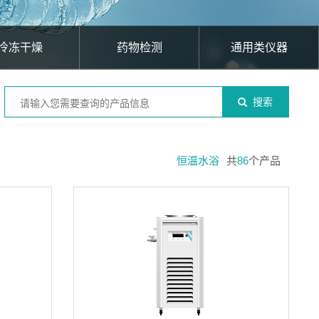
冷冻干燥
药物检测
通用类仪器
搜索
恒温水浴
共
86
个产品