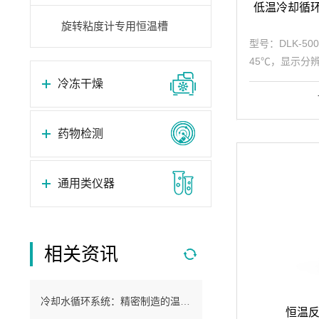
低温冷却循环
旋转粘度计专用恒温槽
型号：DLK-50
45℃，显示分辨
填充容积0.9L，
冷冻干燥
电源220V/50Hz
药物检测
通用类仪器
相关资讯
冷却水循环系统：精密制造的温度守护者
恒温反