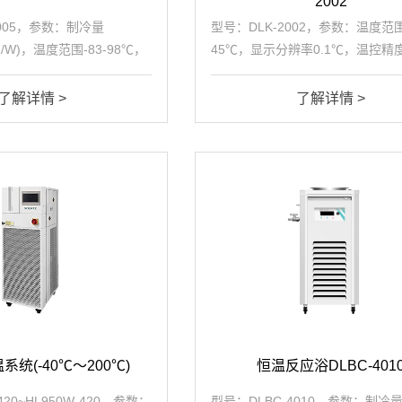
2002
8005，参数：制冷量
型号：DLK-2002，参数：温度范围-
5℃/W)，温度范围-83-98℃，
45℃，显示分辨率0.1℃，温控精
℃，工作槽容积5L，加热功
填充容积2L，重量32kg，总电源0.
率3.19kW/h
电源220V/50Hz~1
了解详情 >
了解详情 >
统(-40℃～200℃)
恒温反应浴DLBC-401
420~HL950W-420，参数：
型号：DLBC-4010，参数：制冷