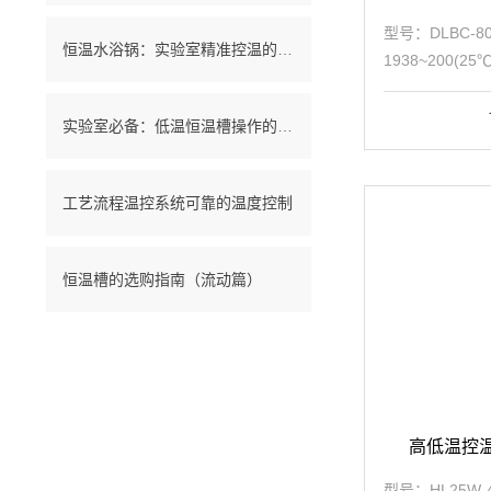
型号：DLBC-
恒温水浴锅：实验室精准控温的解决方案
1938~200(2
温控精度±0.1
率1.2kW，整机功
实验室必备：低温恒温槽操作的秘诀
工艺流程温控系统可靠的温度控制
恒温槽的选购指南（流动篇）
高低温控温系
型号：HL25W-