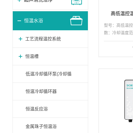
高低温控温系
恒温水浴
型号：高低温控温
数：冷却温度范围
工艺流程温控系统
0.01℃，温控
1.5KW，填充容
0.45bar，吸程..
恒温槽
低温冷却循环泵(冷却循
环水机)
恒温冷却循环器
恒温反应浴
金属珠子恒温浴