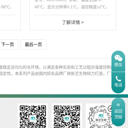
0-98℃，
45℃，显示分辨率0.1℃，温控精度±2℃，
L，加热功
填充容积3L，重量29kg，总电源0.55kW
了解详情 >
下一页
最后一页
微信
度稳定且均匀的水环境，以满足各种实验和工艺过程对温度控制的
稳定性。本系列产品由国内知名品牌厂商新芝生物倾力打造，厂家
电话
返回
顶部