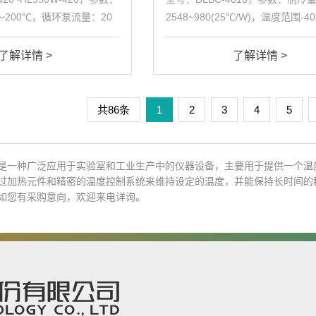
～200℃，循环泵流量：20
2548~980(25℃/W)，温度范围-4
(最大)，循环泵压力：2 ~
温控精度±0.1℃，工作槽容积10
围：4.5 ~ 135kW(...
率1.5kW，整机功率2.6kW/h
了解详情 >
了解详情 >
共86条
1
2
3
4
5
是一种广泛应用于实验室和工业生产中的仪器设备，主要用于提供一个温
过加热元件和精密的温度控制系统来维持设定的温度，并能保持长时间的
如您有采购意向，欢迎来电详询。