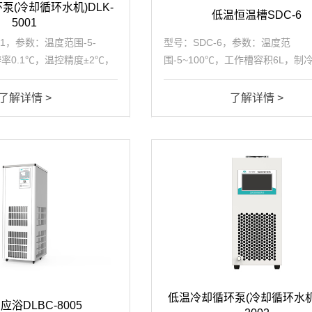
泵(冷却循环水机)DLK-
低温恒温槽SDC-6
5001
01，参数：温度范围-5-
型号：SDC-6，参数：温度范
率0.1℃，温控精度±2℃，
围-5~100℃，工作槽容积6L，制
重量18kg，总电源0.2kW，
0.42(25℃/kW)，加热功率1.0k
~1
0.45bar，整机功率1.3(kW/h)，
了解详情 >
了解详情 >
±0.1℃。
低温冷却循环泵(冷却循环水机)
应浴DLBC-8005