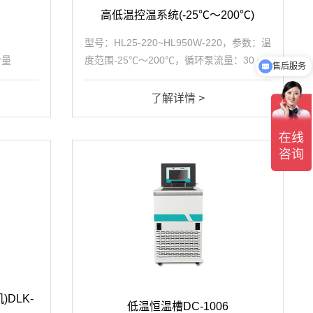
高低温控温系统(-25℃～200℃)
型号：HL25-220~HL950W-220，参数：温
冷量
度范围-25℃～200℃，循环泵流量：30 ~
售后服务
W，泵压
400L/min(最大)，循环泵压力：1.5 ~
介绍下你们的产品？
恒温精度
2.5bar，导热介质接口尺寸：DN15 ~ D...
了解详情 >
DLK-
低温恒温槽DC-1006