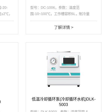
20-
型号：DC-1006，参数：温度范
度±2℃，
围-10~100℃，工作槽容积6L，制冷量
43kW，
0.32(25℃/kW)，加热功率1.0kW，整机功
率1.3(kW/h)，恒温精度±0.1℃，泵压
了解详情 >
0.45bar。
低温冷却循环泵(冷却循环水机)DLK-
0
5003
量
型号：DLK-5003，参数：温度范围-5-