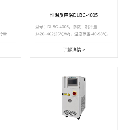
恒温反应浴DLBC-4005
型号：DLBC-4005，参数：制冷量
制冷量
1420~462(25℃/W)，温度范围-40-98℃，
整机功率
温控精度±0.1℃，工作槽容积5L，加热功
压
率1.2kW，整机功率1.3kW/h
了解详情 >