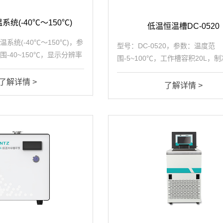
统(-40℃～150℃)
低温恒温槽DC-0520
系统(-40℃～150℃)，参
型号：DC-0520，参数：温度范
-40~150℃，显示分辨率
围-5~100℃，工作槽容积20L，
精度±0.1℃，加热功率
1(25℃/kW)，加热功率2.5kW，
积5L，流量13L/min，扬程
了解详情 >
3.6(kW/h)，恒温精度±0.1℃，泵
了解详情 >
.
0.45bar。