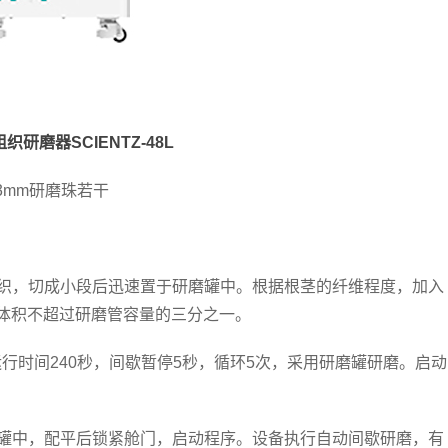
织研磨器SCIENTZ-48L
3mm研磨珠若干
织，切成小段后迅速置于研磨罐中。根据根茎的纤维程度，加入
体积不超过研磨管容量的三分之一。
运行时间240秒，间歇暂停5秒，循环5次，采用研磨罐研磨。启动
。
罐中，配平后锁紧舱门，启动程序。设备执行自动间歇研磨，有