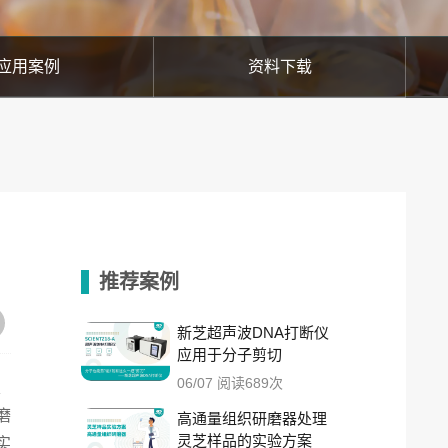
应用案例
资料下载
推荐案例
新芝超声波DNA打断仪
应用于分子剪切
06/07 阅读689次
及
磨
高通量组织研磨器处理
灵芝样品的实验方案
实