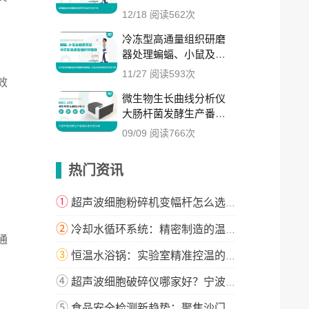
12/18 阅读562次
冷冻型高通量组织研磨
器处理蝙蝠、小鼠及蛙
类组织的实验方案
11/27 阅读593次
效
微生物生长曲线分析仪
大肠杆菌发酵生产番茄
红素实验
09/09 阅读766次
热门资讯
①
超声波细胞粉碎机变幅杆怎么选？这篇指南教你精准匹配！
②
冷却水循环系统：精密制造的温度守护者
通
③
恒温水浴锅：实验室精准控温的解决方案
④
超声波细胞破碎仪哪家好？宁波新芝生物科技实力解析
⑤
食品安全检测新趋势：聚焦沙门氏菌与微生物检测技术升级