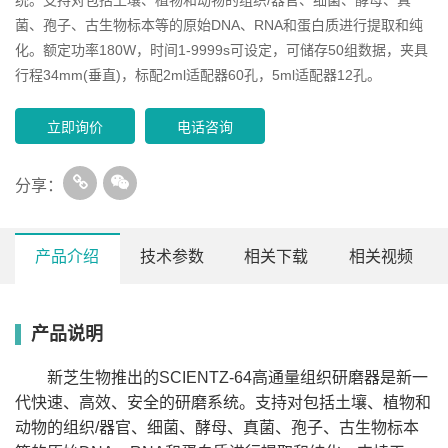
菌、孢子、古生物标本等的原始DNA、RNA和蛋白质进行提取和纯
化。额定功率180W，时间1-9999s可设定，可储存50组数据，夹具
行程34mm(垂直)，标配2ml适配器60孔，5ml适配器12孔。
立即询价
电话咨询
分享：
产品介绍
技术参数
相关下载
相关视频
产品说明
型
SCIENTZ-12
SCIENTZ-24
SCIENTZ-48
号
电
220v/50Hz
新芝生物推出的SCIENTZ-64高通量组织研磨器是新一
源
额
代快速、高效、安全的研磨系统。支持对包括土壤、植物和
定
100W
80W
80W
功
动物的组织/器官、细菌、酵母、真菌、孢子、古生物标本
率