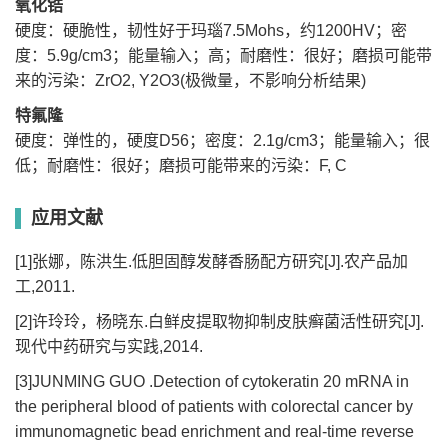
氧化锆
硬度：硬脆性，韧性好于玛瑙7.5Mohs，约1200HV
；
密
度：5.9g/cm3；能量输入；高；耐磨性：很好；磨损可能带
来的污染：ZrO2, Y2O3(极微量，不影响分析结果)
特氟隆
硬度：弹性的，硬度D56
；
密度：2.1g/cm3；能量输入；很
低；耐磨性：很好；磨损可能带来的污染：F, C
应用文献
[1]张娜，陈洪生.低胆固醇发酵香肠配方研究[J].农产品加
工,2011.
[2]许玲玲，杨晓东.白鲜皮提取物抑制皮肤癣菌活性研究[J].
现代中药研究与实践,2014.
[3]JUNMING GUO .Detection of cytokeratin 20 mRNA in
the peripheral blood of patients with colorectal cancer by
immunomagnetic bead enrichment and real-time reverse