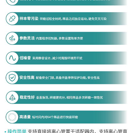
重
≤12KG
≤29KG
≤29KG
量
• 操作简单
支持直接将离心管置于适配器内，支持离心管直