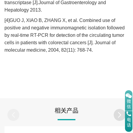
transcriptase [J].Journal of Gastroenterology and
Hepatology 2013.
[4]GUO J, XIAO B, ZHANG X, et al. Combined use of
positive and negative immunomagnetic isolation followed
by real-time RT-PCR for detection of the circulating tumor
cells in patients with colorectal cancers [J]. Journal of
molecular medicine, 2004, 82(11): 768-74.
微
信
相关产品
电
话