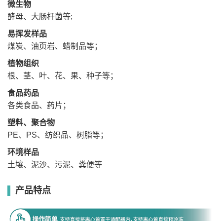
研
微生物
磨
湿磨、干磨、预冷冻磨
方
酵母、大肠杆菌等;
式
标配φ3mm不锈钢钢球(1000颗)
研
易挥发样品
磨
与φ6mm不锈钢钢球(1000颗)
珠
煤炭、油页岩、蜡制品等；
可选配氧化锆球
显
示
植物组织
4.3英寸TFT触摸
4.3英寸TFT触摸
7英寸TFT触摸
方
根、茎、叶、花、果、种子等；
式
保
开盖保护，紧急制动
开盖保护，紧急制动
开盖保护，紧急制动
护
功能
功能
功能
食品药品
外
各类食品、药片；
形
L225*W275*H390mm
L360*W320*H500mm
L360*W320*H500mm
尺
寸
塑料、聚合物
是
PE、PS、纺织品、树脂等；
否
具
备
环境样品
否
冷
冻
土壤、泥沙、污泥、粪便等
功
能
制
产品特点
冷
温
/
度
范
围