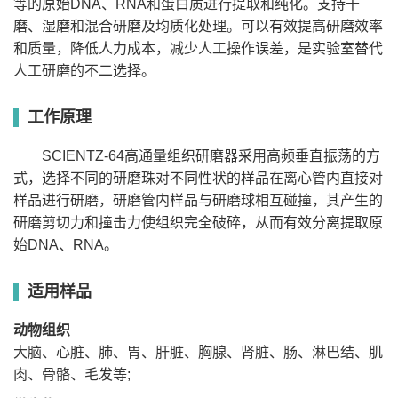
等的原始DNA、RNA和蛋白质进行提取和纯化。支持干
时
间
1-9999S
1-9999S
1-9999S
磨、湿磨和混合研磨及均质化处理。可以有效提高研磨效率
设
定
和质量，降低人力成本，减少人工操作误差，是实验室替代
转
速/
人工研磨的不二选择。
频
300-2100转/分(10-
300-2100转/分(10-
300-2100转/分(10-
高通量组织研磨器SCIENTZ-48操作视频
率
70HZ)
70HZ)
70HZ)
设
工作原理
定
数
据
可存储50组数据
可存储50组数据
可存储50组数据
SCIENTZ-64高通量组织研磨器采用高频垂直振荡的方
储
存
式，选择不同的研磨珠对不同性状的样品在离心管内直接对
夹
具
样品进行研磨，研磨管内样品与研磨球相互碰撞，其产生的
40mm(垂直)
34mm(垂直)
34mm(垂直)
行
研磨剪切力和撞击力使组织完全破碎，从而有效分离提取原
程
标配：2ml适配器24
标配：2ml适配器48
始DNA、RNA。
标配：2ml适配器12孔
孔；5ml适配器12孔
孔；5ml适配器12孔
可选配：
可选配：5ml适配器6
可选配：5ml适配器24
5/10/15/25/50/100ml
孔
孔；2ml适配器24孔
适用样品
研磨罐
样
本
可选配：
可选配：
容
可选配：冷冻适配器
5/10/15/25/50/100ml
5/10/15/25ml研磨罐
动物组织
量
研磨罐
大脑、心脏、肺、胃、肝脏、胸腺、肾脏、肠、淋巴结、肌
可选配：冷冻适配器
/
可选配：冷冻适配器
肉、骨骼、毛发等;