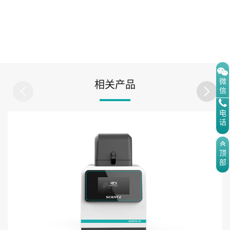
微
相关产品
信
电
话
顶
部