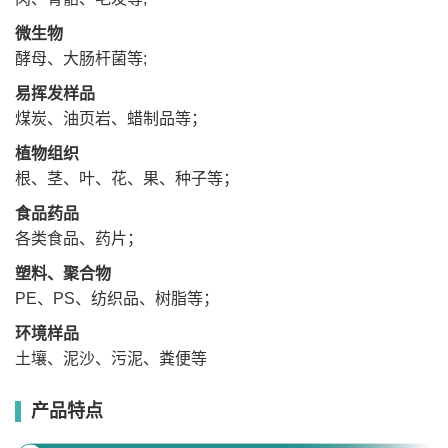
研
微生物
磨
湿磨、干磨、预冷冻磨
方
酵母、大肠杆菌等;
式
标配φ3mm不锈钢钢球(1000颗)
研
易挥发样品
磨
与φ6mm不锈钢钢球(1000颗)
珠
煤炭、油页岩、蜡制品等；
可选配氧化锆球
显
示
植物组织
4.3英寸TFT触摸
4.3英寸TFT触摸
7英寸TFT触摸
方
根、茎、叶、花、果、种子等；
式
保
开盖保护，紧急制动
开盖保护，紧急制动
开盖保护，紧急制动
护
功能
功能
功能
食品药品
外
各类食品、药片；
形
L225*W275*H390mm
L360*W320*H500mm
L360*W320*H500mm
尺
寸
塑料、聚合物
是
PE、PS、纺织品、树脂等；
否
具
备
环境样品
否
冷
冻
土壤、泥沙、污泥、粪便等
功
能
制
产品特点
冷
温
/
度