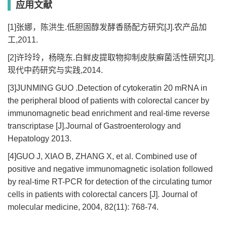
应用文献
[1]张娜，陈洪生.低胆固醇发酵香肠配方研究[J].农产品加
工,2011.
[2]许玲玲，杨晓东.白鲜皮提取物抑制皮肤癣菌活性研究[J].
现代中药研究与实践,2014.
[3]JUNMING GUO .Detection of cytokeratin 20 mRNA in
the peripheral blood of patients with colorectal cancer by
immunomagnetic bead enrichment and real-time reverse
transcriptase [J].Journal of Gastroenterology and
Hepatology 2013.
[4]GUO J, XIAO B, ZHANG X, et al. Combined use of
positive and negative immunomagnetic isolation followed
by real-time RT-PCR for detection of the circulating tumor
cells in patients with colorectal cancers [J]. Journal of
molecular medicine, 2004, 82(11): 768-74.