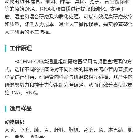
动物的组织/器官、细菌、酵母、真菌、孢子、古生物标本
率
等的原始DNA、RNA和蛋白质进行提取和纯化。支持干
时
间
1-9999S
1-9999S
1-9999S
磨、湿磨和混合研磨及均质化处理。可以有效提高研磨效率
设
定
和质量，降低人力成本，减少人工操作误差，是实验室替代
转
速/
人工研磨的不二选择。
频
300-2100转/分(10-
300-2100转/分(10-
300-2100转/分(10-
高通量组织研磨器SCIENTZ-48操作视频
率
70HZ)
70HZ)
70HZ)
设
工作原理
定
数
据
可存储50组数据
可存储50组数据
可存储50组数据
SCIENTZ-96高通量组织研磨器采用高频垂直振荡的方
储
存
式，选择不同的研磨珠对不同性状的样品在离心管内直接对
夹
具
样品进行研磨，研磨管内样品与研磨球相互碰撞，其产生的
40mm(垂直)
34mm(垂直)
34mm(垂直)
行
研磨剪切力和撞击力使组织完全破碎，从而有效分离提取原
程
标配：2ml适配器24
标配：2ml适配器48
始DNA、RNA。
标配：2ml适配器12孔
孔；5ml适配器12孔
孔；5ml适配器12孔
可选配：
可选配：5ml适配器6
可选配：5ml适配器24
5/10/15/25/50/100ml
孔
孔；2ml适配器24孔
适用样品
研磨罐
样
本
可选配：
可选配：
容
可选配：冷冻适配器
5/10/15/25/50/100ml
5/10/15/25ml研磨罐
动物组织
量
研磨罐
大脑、心脏、肺、胃、肝脏、胸腺、肾脏、肠、淋巴结、肌
可选配：冷冻适配器
/
可选配：冷冻适配器
肉、骨骼、毛发等;