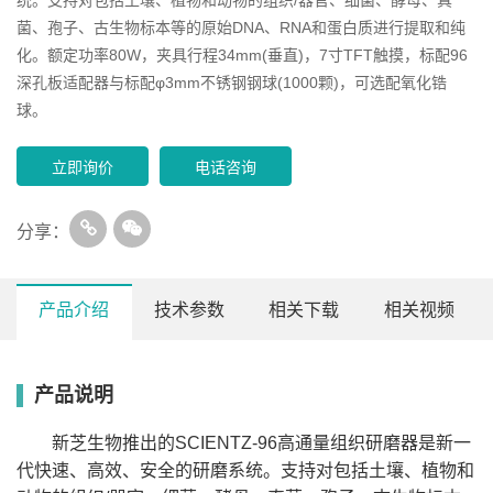
菌、孢子、古生物标本等的原始DNA、RNA和蛋白质进行提取和纯
化。额定功率80W，夹具行程34mm(垂直)，7寸TFT触摸，标配96
深孔板适配器与标配φ3mm不锈钢钢球(1000颗)，可选配氧化锆
球。
立即询价
电话咨询
分享：
产品介绍
技术参数
相关下载
相关视频
产品说明
型
SCIENTZ-12
SCIENTZ-24
SCIENTZ-48
号
电
220v/50Hz
新芝生物推出的SCIENTZ-96高通量组织研磨器是新一
源
额
代快速、高效、安全的研磨系统。支持对包括土壤、植物和
定
100W
80W
80W
功