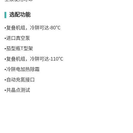
选配功能
•复叠机组，冷阱可达-80℃
•进口真空泵
•茄型瓶T型架
•复叠机组，冷阱可达-110℃
•冷阱电加热除霜
•自动充氮接口
•共晶点测试