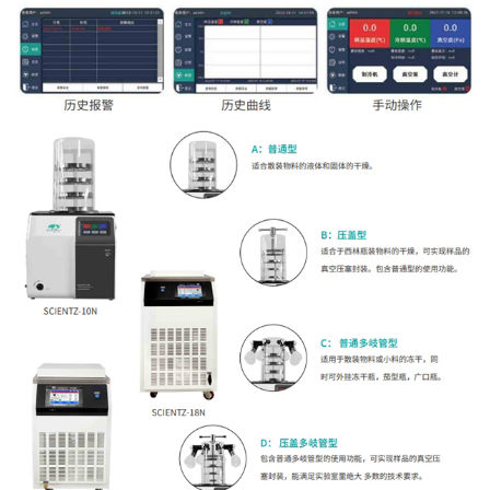
西林瓶
Φ16mm
480
285
480
285
480
285
480
285
装瓶量
Φ22mm
260
165
260
165
260
165
260
165
茄形瓶数量
/
/
8
8
/
/
8
8
安瓿瓶接口
/
/
/
/
/
/
/
/
（只）
盘装溶液(L)
1.5
1
1.5
1
1.5
1
1.5
1
物料盘尺寸
Φ200
Φ180
Φ200
Φ180
Φ200
Φ180
Φ200
Φ18
(mm)
物料盘间距
70
70
70
70
70
70
70
70
(mm)
物料盘数量(个)
4
3
4
3
4
3
4
3
冷阱尺寸(mm)
Φ250×150
Φ250×250
冷阱最低温度
≤-56（空载）
≤-56（空载）
(℃)
-80℃冷阱最低
≤-80（空载）
≤-80（空载）
温度(℃)
极限真空度(Pa)
≤5（空载）
≤5（空载）
功率
0.95
1
KW(220V50Hz)
-80℃功率
1.35
1.4
KW(220V50Hz)
环境温度(℃)
≤25
≤25
整机外形尺寸
610(L)×482(W)×455(H)+440
630(L)×480(W)×720(H)+
(mm)
-80℃整机外形
800(L)×525(W)×755(H)+440
800(L)×525(W)×755(H)+
尺寸(mm)
整机重量(kg)
55
61
57
63
63
70
65
72