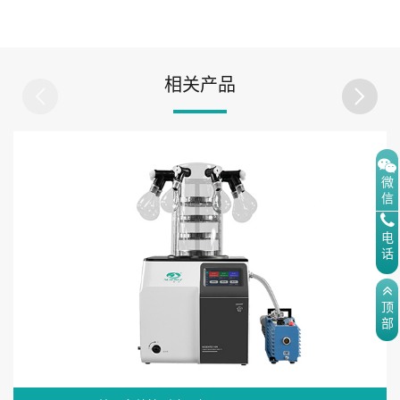
相关产品
微
信
电
话
顶
部