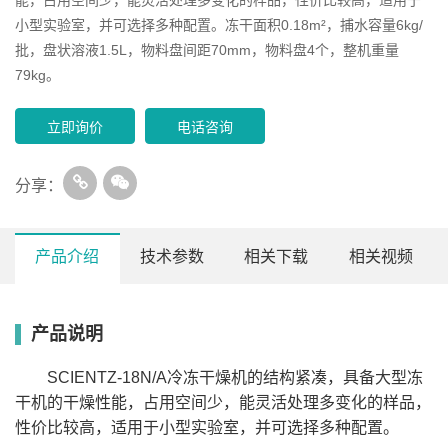
小型实验室，并可选择多种配置。冻干面积0.18m²，捕水容量6kg/
批，盘状溶液1.5L，物料盘间距70mm，物料盘4个，整机重量
79kg。
立即询价
电话咨询
分享：
产品介绍
技术参数
相关下载
相关视频
产品说明
型号
SCIENTZ-10N
SCIENTZ-12N
普通
压盖
普通多
压盖多
普通
压盖
普通多
压盖
规格
型
型
歧管
歧管
型
型
歧管
歧管
SCIENTZ-18N/A冷冻干燥机的结构紧凑，具备大型冻
冻干面积(㎡)
0.12
0.08
0.12
0.08
0.12
0.08
0.12
0.08
干机的干燥性能，占用空间少，能灵活处理多变化的样品，
捕水容量(kg/
3
3
3
3
4
4
4
4
批）
性价比较高，适用于小型实验室，并可选择多种配置。
Φ12mm
920
560
920
560
920
560
920
560