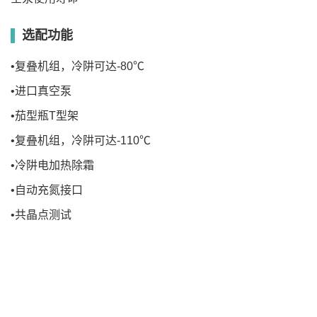
选配功能
•复叠机组，冷阱可达-80℃
•进口真空泵
•茄型瓶T型架
•复叠机组，冷阱可达-110℃
•冷阱电加热除霜
•自动充氮接口
•共晶点测试