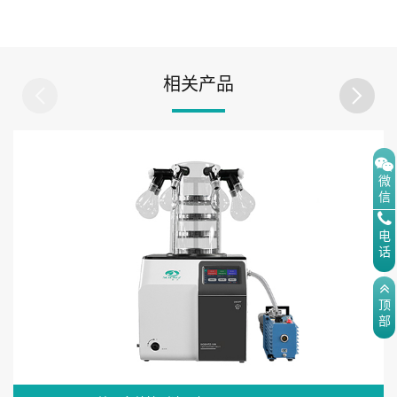
相关产品
微
信
电
话
顶
部