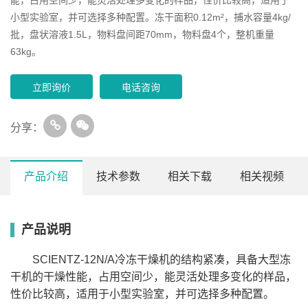
小型实验室，并可选择多种配置。冻干面积0.12m²，捕水容量4kg/
批，盘状溶液1.5L，物料盘间距70mm，物料盘4个，整机重量
63kg。
立即询价
电话咨询
分享：
产品介绍
技术参数
相关下载
相关视频
产品说明
型号
SCIENTZ-10N
SCIENTZ-12N
普通
压盖
普通多
压盖多
普通
压盖
普通多
压盖
规格
型
型
歧管
歧管
型
型
歧管
歧管
SCIENTZ-12N/A冷冻干燥机的结构紧凑，具备大型冻
冻干面积(㎡)
0.12
0.08
0.12
0.08
0.12
0.08
0.12
0.08
干机的干燥性能，占用空间少，能灵活处理多变化的样品，
捕水容量(kg/
3
3
3
3
4
4
4
4
批）
性价比较高，适用于小型实验室，并可选择多种配置。
Φ12mm
920
560
920
560
920
560
920
560