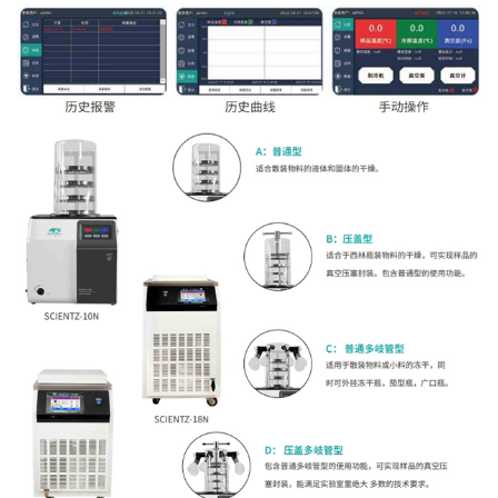
西林瓶
Φ16mm
480
285
480
285
480
285
480
285
装瓶量
Φ22mm
260
165
260
165
260
165
260
165
茄形瓶数量
/
/
8
8
/
/
8
8
安瓿瓶接口
/
/
/
/
/
/
/
/
（只）
盘装溶液(L)
1.5
1
1.5
1
1.5
1
1.5
1
物料盘尺寸
Φ200
Φ180
Φ200
Φ180
Φ200
Φ180
Φ200
Φ18
(mm)
物料盘间距
70
70
70
70
70
70
70
70
(mm)
物料盘数量(个)
4
3
4
3
4
3
4
3
冷阱尺寸(mm)
Φ250×150
Φ250×250
冷阱最低温度
≤-56（空载）
≤-56（空载）
(℃)
-80℃冷阱最低
≤-80（空载）
≤-80（空载）
温度(℃)
极限真空度(Pa)
≤5（空载）
≤5（空载）
功率
0.95
1
KW(220V50Hz)
-80℃功率
1.35
1.4
KW(220V50Hz)
环境温度(℃)
≤25
≤25
整机外形尺寸
610(L)×482(W)×455(H)+440
630(L)×480(W)×720(H)+
(mm)
-80℃整机外形
800(L)×525(W)×755(H)+440
800(L)×525(W)×755(H)+
尺寸(mm)
整机重量(kg)
55
61
57
63
63
70
65
72