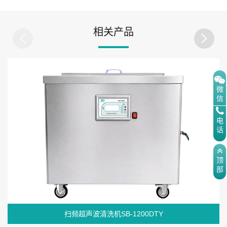
相关产品
微
信
电
话
顶
部
扫频超声波清洗机SB-1200DTY