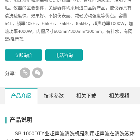
垢。仪器的主要部件，关键器件均采用进口品牌产品，使仪器具有
清洗速度快、效果好、不损伤表面、减轻劳动强度等优点。容量
54L，频率40kHz、65kHz、75kHz、85kHz，超声功率1000W，加
热功率4000W，内槽尺寸600mm*300mm*300mm，有排水，有网
篮/降音盖。
立即询价
电话咨询
分享：
产品介绍
技术参数
相关下载
相关视频
产品说明
网篮/
内槽
容量
超声功
加热功
排
型号
超声频率（KHz）
降音
L/W/H(mm)
(L)
率(W)
率(W)
水
盖
SB-1000DTY业超声波清洗机是利用超声波在清洗液体
SB-
40kHz、65kHz、
300*240*150
10
360
800
有
有
300DTY
75kHz、85kHz