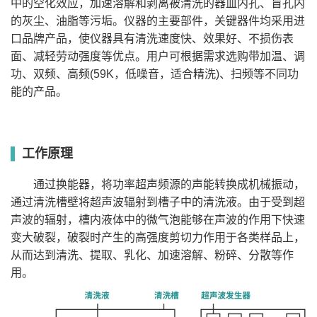
中的空化效应，加速溶解和剥离被清洗的器皿内孔、盲孔内
SB-
40kHz、65kHz、
300*240*200
14.4
480
800
有
有
400DTY
75kHz、85kHz
的灰尘、油脂等污垢。仪器的主要部件，关键器件均采用进
SB-
40kHz、65kHz、
500*300*150
22.5
600
1000
有
有
口品牌产品，使仪器具有清洗速度快、效果好、不损伤表
500DTY
75kHz、85kHz
SB-
40kHz、65kHz、
面、减轻劳动强度等优点。用户可根据需求选购带加温、调
500*300*200
30
720
1000
有
有
600DTY
75kHz、85kHz
SB-
功、双频、高频(59K，低噪音，适合精洗)、扫频等不同功
40kHz、65kHz、
600*300*300
54
1000
4000
有
有
1000DTY
75kHz、85kHz
能的产品。
SB-
40kHz、65kHz、
600*400*300
70
1200
5000
有
有
1200DTY
75kHz、85kHz
工作原理
通过换能器，将功率超声频源的声能转换成机械振动，
通过清洗槽壁将超声波辐射到槽子中的清洗液。由于受到超
声波的辐射，槽内液体中的微气泡能够在声波的作用下快速
变大破裂，破裂时产生的高强度剪切力作用于各类样品上，
从而达到清洗、提取、乳化、加速溶解、粉碎、分散等作
用。