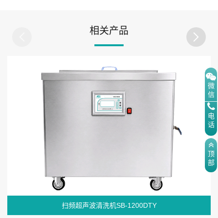
相关产品
微
信
电
话
顶
部
扫频超声波清洗机SB-1200DTY