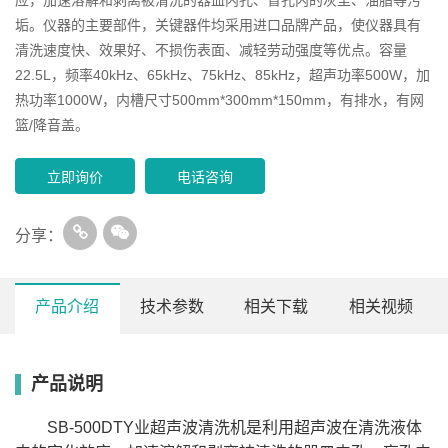
垢。仪器的主要部件，关键器件均采用进口品牌产品，使仪器具有
清洗速度快、效果好、不损伤表面、减轻劳动强度等优点。容量
22.5L，频率40kHz、65kHz、75kHz、85kHz，超声功率500W，加
热功率1000W，内槽尺寸500mm*300mm*150mm，有排水，有网
篮/降音盖。
立即询价
电话咨询
分享：
产品介绍
技术参数
相关下载
相关视频
产品说明
网篮/
内槽
容量
超声功
加热功
排
型号
超声频率（KHz）
降音
L/W/H(mm)
(L)
率(W)
率(W)
水
盖
SB-500DTY业超声波清洗机是利用超声波在清洗液体
SB-
40kHz、65kHz、
300*240*150
10
360
800
有
有
300DTY
75kHz、85kHz