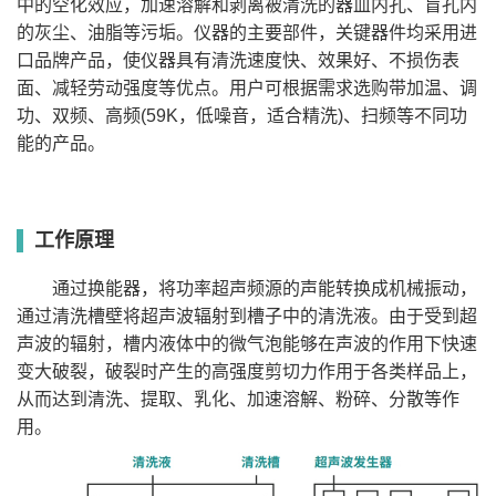
中的空化效应，加速溶解和剥离被清洗的器皿内孔、盲孔内
SB-
40kHz、65kHz、
300*240*200
14.4
480
800
有
有
400DTY
75kHz、85kHz
的灰尘、油脂等污垢。仪器的主要部件，关键器件均采用进
SB-
40kHz、65kHz、
500*300*150
22.5
600
1000
有
有
口品牌产品，使仪器具有清洗速度快、效果好、不损伤表
500DTY
75kHz、85kHz
SB-
40kHz、65kHz、
面、减轻劳动强度等优点。用户可根据需求选购带加温、调
500*300*200
30
720
1000
有
有
600DTY
75kHz、85kHz
SB-
功、双频、高频(59K，低噪音，适合精洗)、扫频等不同功
40kHz、65kHz、
600*300*300
54
1000
4000
有
有
1000DTY
75kHz、85kHz
能的产品。
SB-
40kHz、65kHz、
600*400*300
70
1200
5000
有
有
1200DTY
75kHz、85kHz
工作原理
通过换能器，将功率超声频源的声能转换成机械振动，
通过清洗槽壁将超声波辐射到槽子中的清洗液。由于受到超
声波的辐射，槽内液体中的微气泡能够在声波的作用下快速
变大破裂，破裂时产生的高强度剪切力作用于各类样品上，
从而达到清洗、提取、乳化、加速溶解、粉碎、分散等作
用。