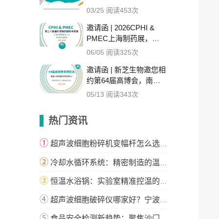
奖励细则全公布
03/25 阅读453次
邀请函 | 2026CPHI &
PMEC上海制药展，新
芝邀您相见！
06/05 阅读325次
邀请函 | 新芝生物邀您相
约第64届高博会，南昌
见！
05/13 阅读343次
热门资讯
①
超声波细胞粉碎机变幅杆怎么选？这篇指南教你精准匹配！
②
冷却水循环系统：精密制造的温度守护者
③
恒温水浴锅：实验室精准控温的解决方案
④
超声波细胞破碎仪哪家好？宁波新芝生物科技实力解析
、
⑤
食品安全检测新趋势：聚焦沙门氏菌与微生物检测技术升级