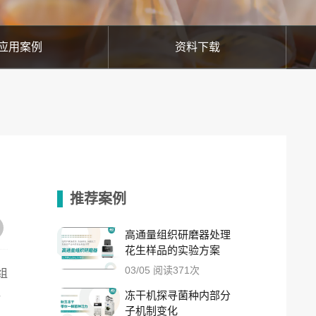
应用案例
资料下载
推荐案例
高通量组织研磨器处理
花生样品的实验方案
03/05 阅读371次
组
，
冻干机探寻菌种内部分
子机制变化