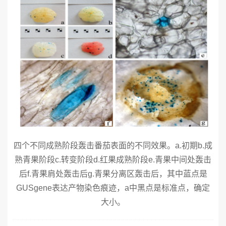
四个不同成熟阶段轰击番茄表面的不同效果。a.初期b.成
熟青果阶段c.转变阶段d.红果成熟阶段e.青果中间处轰击
后f.青果肩处轰击后g.青果分离区轰击后，其中蓝点是
GUSgene表达产物染色痕迹，a中黑点是标准点，确定
大小。