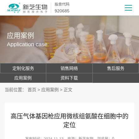
股票代码
920685
应用案例
Application case
定制化服务
销售网络
售后服务
应用案例
资料下载
当前位置：
首页
>
应用案例
> 正文
高压气体基因枪应用微核组氨酸在细胞中的
定位
0