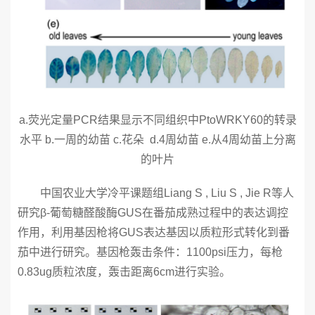
a.荧光定量PCR结果显示不同组织中PtoWRKY60的转录
水平 b.一周的幼苗 c.花朵 d.4周幼苗 e.从4周幼苗上分离
的叶片
中国农业大学冷平课题组Liang S , Liu S , Jie R等人
研究β-葡萄糖醛酸酶GUS在番茄成熟过程中的表达调控
作用，利用基因枪将GUS表达基因以质粒形式转化到番
茄中进行研究。基因枪轰击条件：1100psi压力，每枪
0.83ug质粒浓度，轰击距离6cm进行实验。