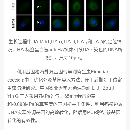
生长过程中HA-Mlh1,HA-α, HA-β, HA-γ和HA-δ的定位情
况。HA-标签蛋白被anti-HA抗体和被DAPI染色的DNA所
识别。尺寸10μm。
利用基因枪将外源基因转导到寄生虫Eimerian
coccidia中，优化外源基因导入方法，便于后期对于该寄
生虫防治研究。中国农业大学索勋课题组 Li J , Zou J ,
Yin G 等人采用7MPa氦气，65mm轰击距离
和-0.098MPa的真空度的基因枪轰击条件，利用钨粉包裹
DNA实现外源基因的高效转化，随后用PCR验证该基因
转化的有效性。