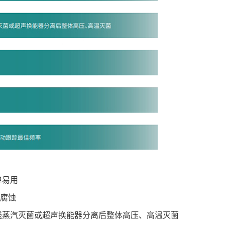
单易用
耐腐蚀
线蒸汽灭菌或超声换能器分离后整体高压、高温灭菌