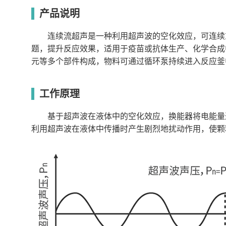
型号
产品说明
CFU-750W-1
CFU-750W-2
产品名称
连续流超声波细胞粉碎机
连续流超声波细胞粉
超声频率
20kHz±1kHz
20kHz±1kHz
连续流超声是一种利用超声波的空化效应，可连续或
超声类型
聚能式超声波
分散式超声波
变幅杆直径
20mm
20mm
题，提升反应效果，适用于疫苗或抗体生产、化学合成
超声额定功率
750W
750W
元等多个部件构成，物料可通过循环泵持续进入反应釜
超声反应釜材质
SUS316
SUS316
超声反应釜容积
150ml
200ml
超声功率设定
1%-100%
1%-100%
超声间歇设定
0-99s
0-99s
工作原理
超声工作时间设定
1-99s
1-99s
超声总时间设定
1-999min
1-999min
超声处理量
1~50L/h
1~100L/h
基于超声波在液体中的空化效应，换能器将电能量通
操作方式
7英寸触摸屏
7英寸触摸屏
利用超声波在液体中传播时产生剧烈地扰动作用，使颗
超声釜温度控制
-30℃-100℃
-30℃-100℃
推荐恒温槽型号
DC-3006
DC-3006
用户数量
可设置多个用户角色
可设置多个用户角色
超声釜温度控制
-30℃-100℃
-30℃-100℃
推荐恒温槽型号
DC-3006
DC-3006