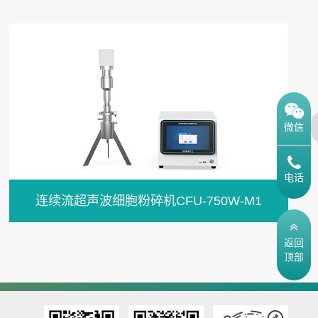
微信
电话
连续流超声波细胞粉碎机CFU-750W-M1
返回
顶部