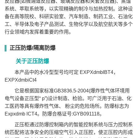
反应器(如微通道反应器、玻璃反应器和夹套反应器)、蒸馏
系统、萃取系统等，以实现精确的制冷与加热控制。这种设
备在高等院校、科研实验室、汽车制造、制药工业、石油化
工、半导体及电子产品测试、生物化学以及航空航天等多个
行业领域内发挥着重要的作用。
正压防爆/隔离防爆
关于正压防爆
本产品中的⽔冷型型号均可定 EXPXdmbIBT4，
EXPXdmbiCt4
它是根据国家标准GB3836.5-2004(爆炸性⽓体环境⽤
电⽓设备正压型“ p”)设计制造、检验。可⼴泛⽤于⽯油、化
⼯医药等具有爆炸性⽓体、 粉尘的危险场所。防爆标志为
Expxdmb lCT4。防爆合格证号:GYB091118。
正压柜通过防爆控制箱内的智能控制系统与压⼒控制系
统匹配将洁净安全的压缩空⽓引⼊正压腔，使正压腔内形成