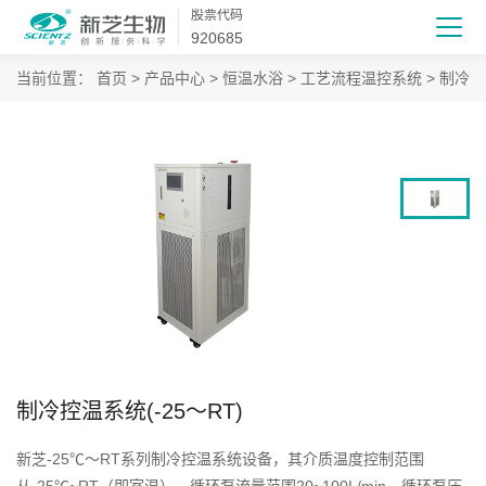
股票代码
920685
当前位置：
首页
>
产品中心
>
恒温水浴
>
工艺流程温控系统
>
制冷控
制冷控温系统(-25～RT)
新芝-25℃～RT系列制冷控温系统设备，其介质温度控制范围
从-25℃~RT（即室温），循环泵流量范围20~100L/min，循环泵压