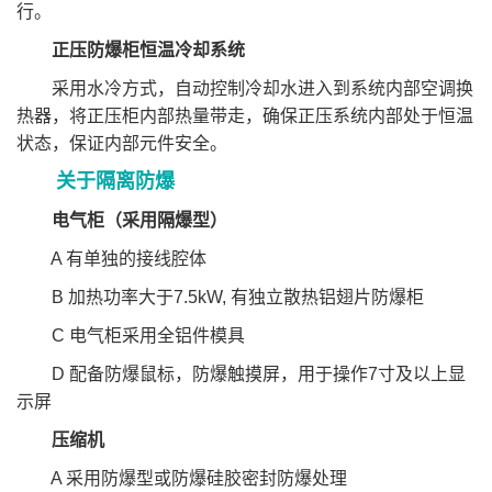
⾏。
正压防爆柜恒温冷却系统
采⽤⽔冷⽅式，⾃动控制冷却⽔进⼊到系统内部空调换
热器，将正压柜内部热量带⾛，确保正压系统内部处于恒温
状态，保证内部元件安全。
关于隔离防爆
电气柜（采用隔爆型）
A 有单独的接线腔体
B 加热功率大于7.5kW, 有独立散热铝翅片防爆柜
C 电气柜采用全铝件模具
D 配备防爆鼠标，防爆触摸屏，用于操作7寸及以上显
示屏
压缩机
A 采用防爆型或防爆硅胶密封防爆处理