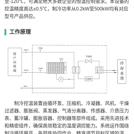
压力
1.5bar
1.5bar
1.5bar
1.5bar
1.
至-120℃，可满足绝大多数企业的恒温控制需求。本设备的
泵
储液容
控温精度高达±0.5℃，制冷功率从0.2kW至500kW均有对应
17L
25L
25L
40L
60
积
压缩机
型号产品供应。
恩布拉科
艾默生谷轮
接口尺
DN20
DN20
DN20
DN25
DN
寸
外型尺
工作原理
寸mm/
400*600*1150
500*680*1350
500*680*1350
650*700*1650
75
风冷
重量
145kg
180kg
225kg
290kg
34
AC 220V
AC 220V
AC 380V
AC 380V
AC
电源
50HZ
50HZ
50HZ
50HZ
50
1.8kW(max)
2.5kW(max)
3.5kW(max)
5kW(max)
6.
· 选配：SUS 304机箱、ExdIIBT4防爆、ExdllCT4防爆、正压防爆(正压
防爆只能采用水冷方式)
制冷控温装置由循环泵、压缩机、冷凝器、风机、干燥
过滤器、膨胀阀、蒸发器、气液分离器、传感器、介质压力
表、蓄冷罐、膨胀容器、控制器等部件组成。采用先进技术
和精密组件，确保高效稳定的温度调控能力。系统运作围绕
制冷循环展开，各部件协同作业，精准调节目标区域的温