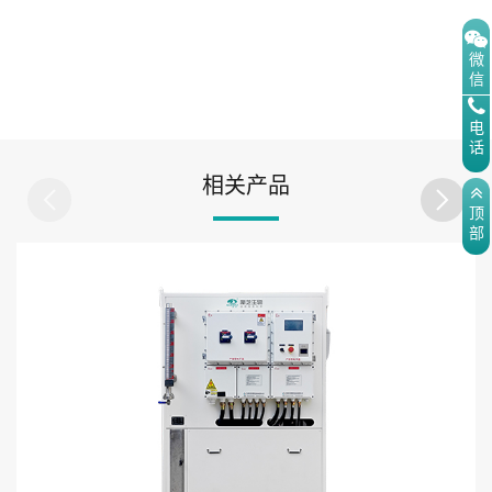
微
信
电
话
相关产品
顶
部