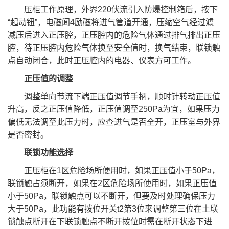
压柜⼯作原理，外界220伏流引⼊防爆控制箱后，按下
“起动钮”，电磁闻4励磁将进⽓管道开通，压缩空⽓经过滤
减压后进⼊正压腔，正压腔内的危险⽓体通过排⽓排出正压
腔，待正压腔内危险⽓体换⾄安全值时，换⽓结束，联锁触
点⾃动闭合，此时正压腔内的电器、仪表⽅可⼯作。
正压值的调整
调整单向节流下端正压值调节⼿柄，顺时针转动正压值
升⾼，反之正压值降低，正压值调⾄250Pa为宜，如果压⼒
偏低⽆法调⾄此压⼒时，应查进⽓是否全开，正压室与外界
是否密封。
联锁功能选择
正压柜在1区危险场所便⽤时，如果正压值⼩于50Pa，
联锁触占须断开，如果在2区危险场所使⽤时，如果正压值
⼩于50Pa，联锁触点可以不断开，但要及时处理确保压⼒
⼤于50Pa，此功能有拨位开关t2第3位来调整第三位在⼟联
锁触点断开在下联锁触点不断开拨位时需在断开状态下进