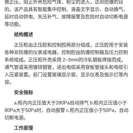
微正压，阻⽌外界危险⽓体、粉尘的进⼊，达到防爆的⽬
的。该产品具有智能集中控制、液晶⽂字显⽰、⾃动换⽓、
延时⾃动供电、失压补⽓、故障报警及危险时⾃动切断电源
等功能。
结构概述
正压柜由正压腔和控制腔两部分组成，正压腔⽤于安装
各种⾮防爆的仪表或电器，控制腔由防爆控制箱及压⼒控制
系统组成。正压柜外壳采⽤ 2~3mm的冷轧钢板焊接⽽成，
通⽓管道采⽤镀锌钢管，进出电缆采⽤穿板管接头和电缆引
⼊压紧装置。前⻔设置玻璃显⽰窗，显⽰仪表及指⽰灯等内
容。
安全指标
a.柜内内正压值⼤于280Pa⾃动排⽓ b.柜内正压值⼩于
80Pa⼤于50Pa时，⾃动报警 c.柜内正压值⼩于50Pa，⾃动
切断电源。
工作原理