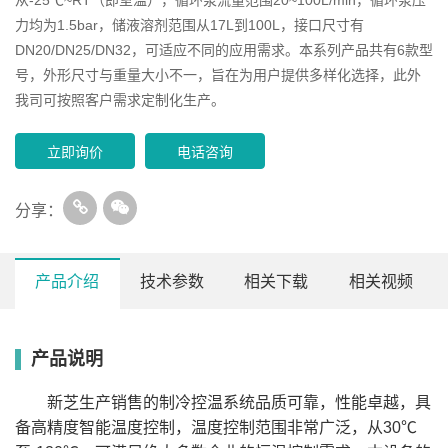
力均为1.5bar，储液溶剂范围从17L到100L，接口尺寸有
DN20/DN25/DN32，可适应不同的应用需求。本系列产品共有6款型
号，外形尺寸与重量大小不一，旨在为用户提供多样化选择，此外
我司可按照客户需求定制化生产。
立即询价
电话咨询
分享：
产品介绍
技术参数
相关下载
相关视频
产品说明
型号
L1.5-2
L3-2
L4-2
L6-2
L8
0℃
2.5kW
4kW
7.5kW
10kW
15
制
冷
-10℃
1.5kW
2.7kW
6.3kW
8kW
12
新芝生产销售的制冷控温系统品质可靠，性能卓越，具
量
20℃
0.8kW
1.5kW
3.5kW
5kW
7.
循
备高精度智能温度控制，温度控制范围非常广泛，从30℃
流量
Max20L/min
Max35L/min
Max35L/min
Max75L/min
Ma
环