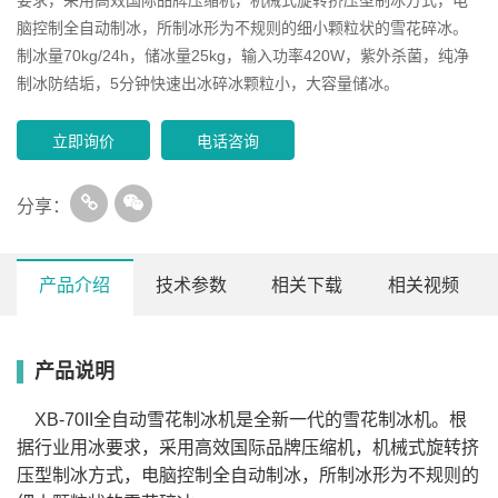
脑控制全自动制冰，所制冰形为不规则的细小颗粒状的雪花碎冰。
制冰量70kg/24h，储冰量25kg，输入功率420W，紫外杀菌，纯净
制冰防结垢，5分钟快速出冰碎冰颗粒小，大容量储冰。
立即询价
电话咨询
分享：
产品介绍
技术参数
相关下载
相关视频
产品说明
型号
制冰量kg/24h
储冰量(kg)
输入功率(W)
外形尺寸(长*宽*高)mm
XB-20II
20
15
240
420*580*735
XB-30II
30
15
240
420*580*735
XB-70II全自动雪花制冰机是全新一代的雪花制冰机。根
XB-40II
40
15
240
420*580*735
XB-50II
50
15
240
420*580*735
据行业用冰要求，采用高效国际品牌压缩机，机械式旋转挤
XB-70II
70
25
420
600*600*830
压型制冰方式，电脑控制全自动制冰，所制冰形为不规则的
XB-85II
85
25
420
600*600*830