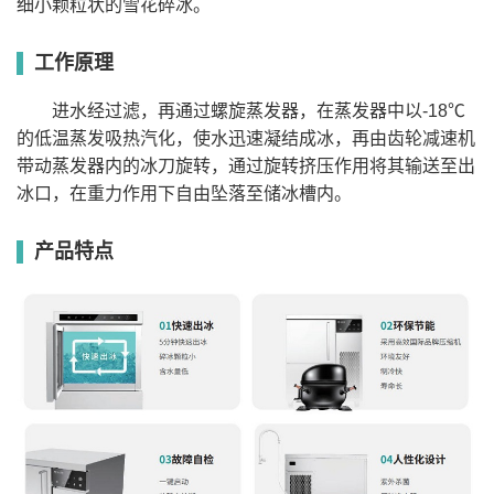
XB-
细小颗粒状的雪花碎冰。
130
32
480
600*700*830
130II
XB-
150
32
480
600*700*830
150II
工作原理
XB-200
200
80
950
560*840*1600
雪花制冰机XB系列II代操作视频
进水经过滤，再通过螺旋蒸发器，在蒸发器中以-18℃
的低温蒸发吸热汽化，使水迅速凝结成冰，再由齿轮减速机
带动蒸发器内的冰刀旋转，通过旋转挤压作用将其输送至出
冰口，在重力作用下自由坠落至储冰槽内。
产品特点