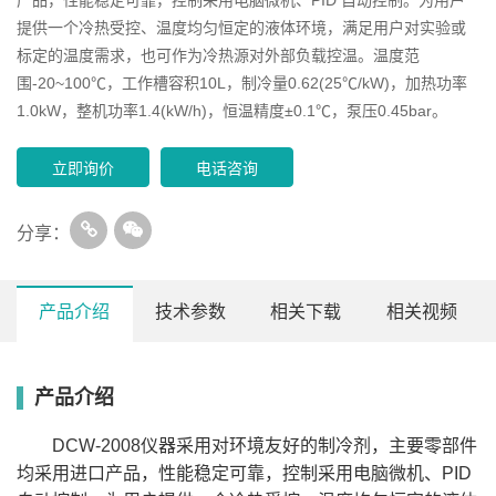
提供一个冷热受控、温度均匀恒定的液体环境，满足用户对实验或
标定的温度需求，也可作为冷热源对外部负载控温。温度范
围-20~100℃，工作槽容积10L，制冷量0.62(25℃/kW)，加热功率
1.0kW，整机功率1.4(kW/h)，恒温精度±0.1℃，泵压0.45bar。
立即询价
电话咨询
分享：
产品介绍
技术参数
相关下载
相关视频
产品介绍
工
作
工作槽
恒温
温度范
工作槽尺寸
槽
泵流量
泵压
制冷量
型号
开口
精度
围 (℃ )
(mm³)
容
(L/min)
(bar)
(25℃/kW)
DCW-2008仪器采用对环境友好的制冷剂，主要零部件
(mm²)
(℃)
积
均采用进口产品，性能稳定可靠，控制采用电脑微机、PID
(L)
SDC-