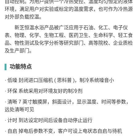
自动控制。为用户提供一个冷热受控、温度均匀恒定的液体
-5~100
180*140
260*200*140
6
±0.1
0~15
0.45
0.42
6
DC-
环境，满足用户对实验或标定的温度需求，也可作为冷热源
-10~100
180*140
260*200*140
6
±0.1
0~15
0.45
0.32
1006
对外部负载控温。
DC-
-20~100
180*140
260*200*140
6
±0.1
0~15
0.45
0.42
2006
新芝恒温水浴产品被广泛应用于石油、化工、电子仪
DC-
-30~100
180*140
260*200*140
6
±0.1
0~15
0.45
0.42
3006
表、物理、化学、生物工程、医药卫生、生命科学、轻工食
DC-
-40~100
180*140
260*200*140
6
±0.1
0~15
0.45
0.48
4006
品、物性测试及化学分析等研究部门、高等院校、企业质检
DC-
-5~100
180*140
260*200*200
10
±0.1
0~15
0.45
0.52
及生产部门。
0510
DC-
-10~100
180*140
260*200*200
10
±0.1
0~15
0.45
0.42
1010
DC-
功能特点
-20~100
180*140
260*200*200
10
±0.1
0~15
0.45
0.62
2010
DC-
-30~100
180*140
260*200*200
10
±0.1
0~15
0.45
0.54
3010
· 低噪 封闭进口压缩机 ( 思科普 )，制冷系统噪音小
DC-
-40~100
180*140
260*200*200
10
±0.1
0~15
0.45
0.46
4010
· 环保 系统采用对环境友好的制冷剂
DC-
-5~100
235*160
300*250*200
15
±0.1
0~15
0.45
0.76
0515
· 清晰 7 英寸触摸屏，斜面设计，显示温度、时间等参数，
DC-
-10~100
235*160
300*250*200
15
±0.1
0~15
0.45
0.76
1015
远处清晰可见
DC-
-20~100
235*160
300*250*200
15
±0.1
0~15
0.45
0.76
2015
· 计时 到达设定时间后设备自动停止运行
DC-
-30~100
235*160
300*250*200
15
±0.1
0~15
0.45
0.73
3015
· 自启 掉电后参数不变，客户可设上电状态自启与待机
DC-
-40~100
235*160
300*250*200
15
±0.1
0~15
0.45
1.24
4015