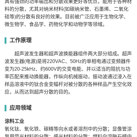
具有强劲的功率输出和分散效果更好等优点，能用于各种材
示
7英寸触摸
7英寸触摸屏
7英寸触摸屏
7英寸触摸屏
方
屏
料的分散，尤其对纳米材料(如碳纳米管、石墨烯、二氧化
式
硅等)的分散有良好的效果。目前被广泛应用于生物化学、
定
时
1-999min
微生物学、食品学、药物化学和动物学等领域。
1-999min定时
1-999min定时
1-999min定
功
定时
能
超
工作原理
声
750w(1%-
1500W（1%-100%）
2400W（1%-100%）
3000W（20%
功
100%)
率
超声波发生器和超声波换能器组件两大部分组成。超声
随
机
波发生器(电源)是将220VAC、50Hz的单相电通过变频器件
分
10mm
18mm
25mm
38mm或50m
散
变为20-25kHz、约600V的交变电能、并以适当的阻抗与功
头
选
率匹配来推动换能器，作纵向机械振动，振动波通过浸入在
配
12mm、1
12mm、15mm、20
样品溶液中的钛合金变幅杆对被分散的各种样品产生空化效
分
20mm、28mm
/
5mm
mm
散
应，从而达到超声分散的目的。
头
分
散
10-700ml
100-1500ml
500-2000ml
1000-5000ml
容
应用领域
量
占
空
涂料工业
0.1-99.9%
0.1-99.9%
0.1-99.9%
0.1-99.9%
比
氧化钛、氧化铁、碳精等向水或者溶剂中的分散；显像管涂
报
警
时间、温
复用荧光材料的分散；感光材料的分散；燃料向溶融石蜡中
时间、温度、故障
时间、温度、故障
时间、温度、