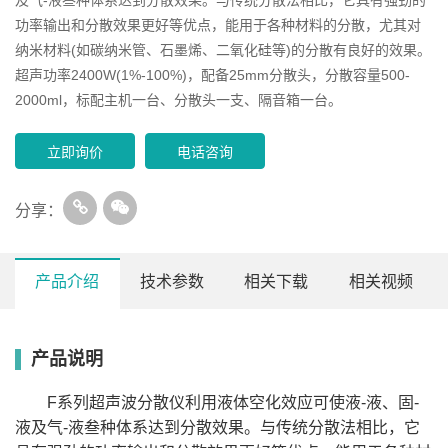
功率输出和分散效果更好等优点，能用于各种材料的分散，尤其对
纳米材料(如碳纳米管、石墨烯、二氧化硅等)的分散有良好的效果。
超声功率2400W(1%-100%)，配备25mm分散头，分散容量500-
2000ml，标配主机一台、分散头一支、隔音箱一台。
立即询价
电话咨询
分享：
产品介绍
技术参数
相关下载
相关视频
产品说明
型
SCIENTZ-
SCIENTZ-1500F
SCIENTZ-2400F
SCIENTZ-30
号
750F
超
F系列超声波分散仪利用液体空化效应可使液-液、固-
声
20.0KHz
20.0KHz±0.5KHz
20.0KHz±0.5KHz
20.0KHz±0.5
频
±0.5KHz
液及气-液叁种体系达到分散效果。与传统分散法相比，它
率
显