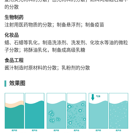
功
度、故障
能
的分散
电
源
生物制药
249*410*
机
243（m
249*410*243（mm）
249*410*243（mm）
249*410*2
箱
注射用医药物质的分散；制备悬浮剂；制备疫苗
m）
尺
寸
化妆品
主机一
标
台、分散
主机一台、分
蜡、石蜡等乳化，制造洗涤剂、洗发剂、化妆水等油的微粒
准
主机一台、分散头一
主机一台、分散头一
头一支、
支、隔音箱一
配
支、隔音箱一台
支、隔音箱一台
隔音箱一
m无）
子分散；将酥油乳化，制备成高级乳糖
置
台
供
食品工程
电
AC220V/5
AC220V/50Hz
AC220V/50Hz
AC220V/50H
电
0Hz
酱汁制造时原材料的分散；乳粉剂的分散
源
效果图