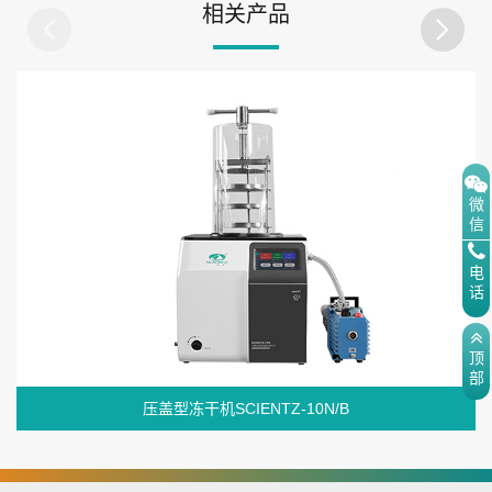
相关产品
微
信
电
话
顶
部
压盖型冻干机SCIENTZ-10N/B