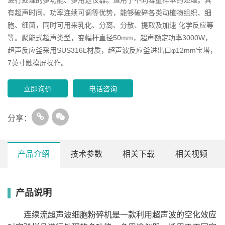
有超声时间、功率连续可调等优势，能够破碎各类动植物组织、细
胞、细菌，同时可用来乳化、分离、分散、提取及加速 化学反应等
等。聚能式超声类型，变幅杆直径50mm，超声额定功率3000W，
超声反应釜采用SUS316L材质，超声波反应釜进出口φ12mm宝塔，
7英寸触摸屏操作。
立即询价
电话咨询
分享：
产品介绍
技术参数
相关下载
相关视频
产品说明
型号
CFU-3000W
产品名称
连续流超声波细胞粉碎机
超声频率
20kHz±1kHz
连续流超声波细胞粉碎机是一款利用超声波的空化效应
变幅杆直径
50mm