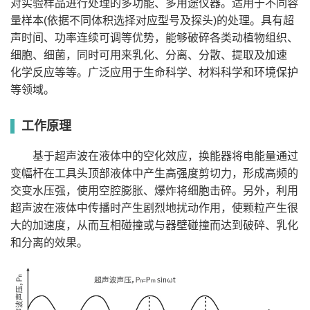
变幅杆密封方式
快接一体式设计，无需额外密封件，降低泄露风险
对实验样品进行处理的多功能、多用途仪器。适用于不同容
超声额定功率
3000W
量样本(依据不同体积选择对应型号及探头)的处理。具有超
超声反应釜材质
SUS316L
超声反应釜容积
声时间、功率连续可调等优势，能够破碎各类动植物组织、
≈5L
超声波反应釜进出
φ12mm宝塔
细胞、细菌，同时可用来乳化、分离、分散、提取及加速
口
超声功率设定
1%-100%
化学反应等等。广泛应用于生命科学、材料科学和环境保护
0-99s（间歇时间设置为0时，超声为连续开启状
超声间歇设定
等领域。
态）
超声工作时间设定
1-99s
超声总时间设定
1-999min
工作原理
操作方式
7英寸触摸屏
附件
反应釜*1套
基于超声波在液体中的空化效应，换能器将电能量通过
变幅杆在工具头顶部液体中产生高强度剪切力，形成高频的
交变水压强，使用空腔膨胀、爆炸将细胞击碎。另外，利用
超声波在液体中传播时产生剧烈地扰动作用，使颗粒产生很
大的加速度，从而互相碰撞或与器壁碰撞而达到破碎、乳化
和分离的效果。