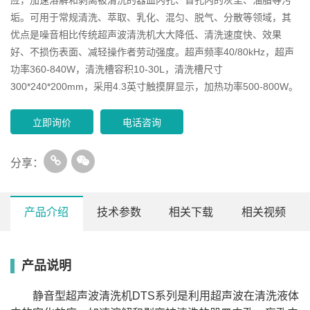
垢。可用于常规清洗、萃取、乳化、混匀、脱气、分散等领域，其
优点是噪音相比传统超声波清洗机大大降低、清洗速度快、效果
好、不损伤表面、减轻操作者劳动强度。超声频率40/80kHz，超声
功率360-840W，清洗槽容积10-30L，清洗槽尺寸
300*240*200mm，采用4.3英寸触摸屏显示，加热功率500-800W。
立即询价
电话咨询
分享：
产品介绍
技术参数
相关下载
相关视频
产品说明
型号
SB-2F10DTS
SB-2F15DTS
SB-2F22DTS
SB-2F30
清洗槽
尺寸
300*240*150mm
300*240*200mm
500*300*150mm
500*300*
静音型超声波清洗机DTS系列是利用超声波在清洗液体
(L/W/H)
清洗槽