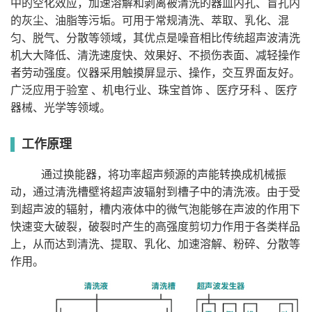
中的空化效应，加速溶解和剥离被清洗的器皿内孔、盲孔内
10L
14.4L
22.5L
30L
容积
清洗槽
的灰尘、油脂等污垢。可用于常规清洗、萃取、乳化、混
304不锈钢
304不锈钢
304不锈钢
304不锈钢
材质
匀、脱气、分散等领域，其优点是噪音相比传统超声波清洗
外壳材
不锈钢+静电纳米
不锈钢+静电纳米
不锈钢+静电纳米
不锈钢+静
质
喷塑工艺
喷塑工艺
喷塑工艺
喷塑工艺
机大大降低、清洗速度快、效果好、不损伤表面、减轻操作
超声频
40/80kHz
40/80kHz
40/80kHz
40/80kHz
率*
者劳动强度。仪器采用触摸屏显示、操作，交互界面友好。
频率切
自动切换
自动切换
自动切换
自动切换
广泛应用于验室 、机电行业、珠宝首饰 、医疗牙科 、医疗
换
超声功
器械、光学等领域。
360W
480W
720W
840W
率
显示控
4.3英寸触摸屏
4.3英寸触摸屏
4.3英寸触摸屏
4.3英寸
制方式
工作原理
超声波
超声清洗、脱气
超声清洗、脱气
超声清洗、脱气
超声清洗
工作模
双模式
双模式
双模式
双模式
式
通过换能器，将功率超声频源的声能转换成机械振
功率调
0%-100%
0%-100%
0%-100%
0%-100%
节范围
动，通过清洗槽壁将超声波辐射到槽子中的清洗液。由于受
噪音等
＜55dB
＜55dB
＜55dB
＜55dB
到超声波的辐射，槽内液体中的微气泡能够在声波的作用下
级
加热功
快速变大破裂，破裂时产生的高强度剪切力作用于各类样品
500W
500W
800W
800W
率
上，从而达到清洗、提取、乳化、加速溶解、粉碎、分散等
温度调
室温~80℃
节范围
作用。
时间设
0-999min
定范围
安全防
防水开关、超电流、超温保护等多重安全防护功能
护
水电分