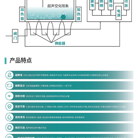
超声波换能器与电控部分进行隔离，防止冷凝水导致的故障
离
清洗网
标配
架
降音盖
打开方
省力液压弹簧助力翻盖
式
进排水
手动排水阀（可选配电动排水）
电源
AC220V/50Hz
产品特点