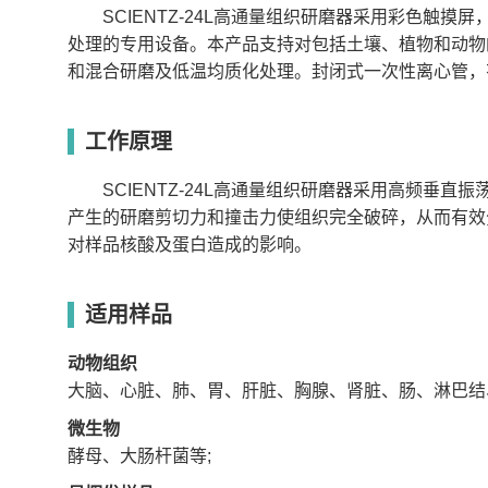
额定功率
375W
SCIENTZ-24L高通量组织研磨器采用彩色触
时间设定
1-9999S
转速/频率设定
600-2100转/分(20-70H
处理的专用设备。本产品支持对包括土壤、植物和动物
数据储存
可存储16组数据
和混合研磨及低温均质化处理。封闭式一次性离心管，
夹具行程
34mm(垂直)
样本容量
标配:铝合金适配器5ml1
可选配:5/10/15/25/5
冻适配器
工作原理
研磨方式
湿磨、干磨、预冷冻磨
研磨珠
标配φ3mm不锈钢钢球(1
SCIENTZ-24L高通量组织研磨器采用高频垂
显示方式
7英寸TFT触摸
产生的研磨剪切力和撞击力使组织完全破碎，从而有效
程序控制
可设置间歇、停止、总
冷冻高通量组织研磨器SCIENTZ-
保护
电动开关门
对样品核酸及蛋白造成的影响。
操作视频
开盖保护，紧急制动功
外形尺寸
465mm×520mm×840
是否具备冷冻功能
是
制冷温度范围
-30℃-25℃
适用样品
加速
在2秒内达到最大速度
在2秒内达到最低速度
减速
动物组织
带4轮万向加水平固定脚
大脑、心脏、肺、胃、肝脏、胸腺、肾脏、肠、淋巴结
微生物
酵母、大肠杆菌等;