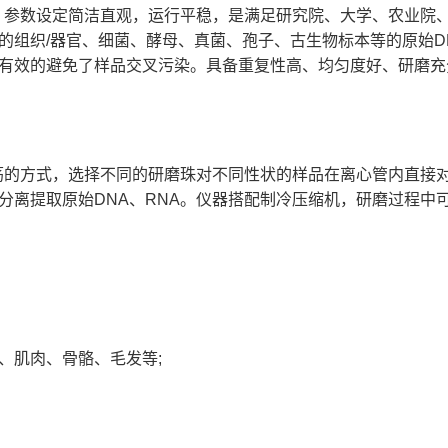
375W
375W
摸屏，参数设定简洁直观，运行平稳，是满足研究院、大学、农业
Z)
的组织/器官、细菌、酵母、真菌、孢子、古生物标本等的原始D
可存储48组数据
可存储48组数
有效的避免了样品交叉污染。具备重复性高、均匀度好、研磨充
2孔，2ml24孔
标配:铝合金适配器5ml12孔，2ml48孔
标配:铝合金适配器
可选配:铝合金适配器2ml24孔；
可选配:铝合金适
0/100ml研磨罐，冷
5/10/15/25/50/100ml研磨罐，冷冻适配
5/10/15/25
器
器
000颗)与φ6mm不锈钢钢球(1000颗)
直振荡的方式，选择不同的研磨珠对不同性状的样品在离心管内直
分离提取原始DNA、RNA。仪器搭配制冷压缩机，研磨过程中
运行时间。仪器可存储研磨参数，快速调取使用；模式循环：根据预设的
48L
配有语音提示功能；电动开关门
能，仪器采用集成电机开关,机盖只有处于闭合状态下仪器才能启动，人体
mm
465mm×520mm×840mm
590×505×520
-50℃-25℃
-50℃-25℃
,环保驱动
带4轮万向加水平固定脚,环保驱动
/
、肌肉、骨骼、毛发等;