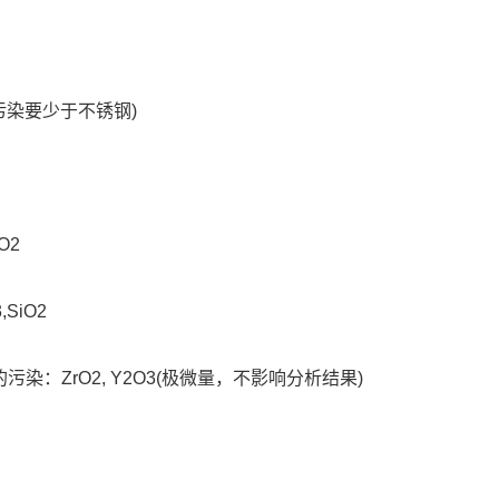
污染要少于不锈钢)
O2
SiO2
染：ZrO2, Y2O3(极微量，不影响分析结果)