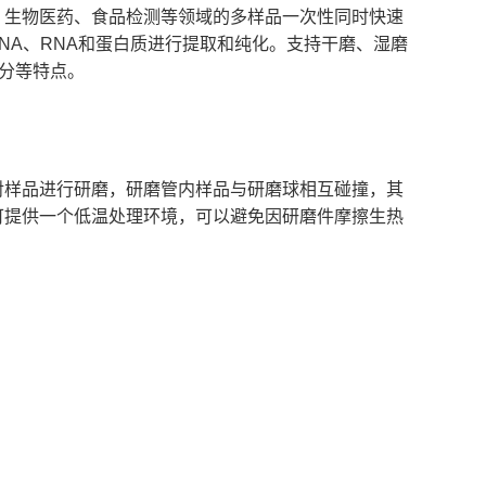
500W
院、生物医药、食品检测等领域的多样品一次性同时快速
NA、RNA和蛋白质进行提取和纯化。支持干磨、湿磨
据
可存储48组数据
分等特点。
5ml12孔，2ml48孔
标配:铝合金适配器5ml24孔，2ml96孔
配器2ml24孔；
铝合金适配器2ml48孔；
/50/100ml研磨罐，冷冻适配
5/10/15/25/50/100ml研磨罐，冷冻适配
器,深孔板适配器
接对样品进行研磨，研磨管内样品与研磨球相互碰撞，其
可提供一个低温处理环境，可以避免因研磨件摩擦生热
实验参数进行循环运行
工程学设计
mm
505mm×550mm×840mm
-50℃-25℃
带4轮万向加水平固定脚,环保驱动