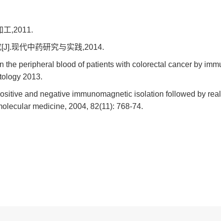
,2011.
].现代中药研究与实践,2014.
the peripheral blood of patients with colorectal cancer by im
atology 2013.
itive and negative immunomagnetic isolation followed by real-t
f molecular medicine, 2004, 82(11): 768-74.