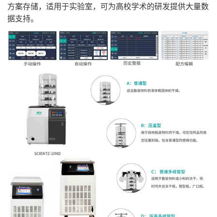
Φ12mm
920
560
920
560
920
560
920
560
方案存储，适用于实验室，可为高校学术的研发提供大量数
西林瓶
Φ16mm
480
285
480
285
480
285
480
285
装瓶量
据支持。
Φ22mm
260
165
260
165
260
165
260
165
茄形瓶数量
/
/
8
8
/
/
8
8
盘装溶液(L)
1.5
1
1.5
1
1.5
1
1.5
1
物料盘尺寸
Φ200
Φ180
Φ200
Φ180
Φ200
Φ180
Φ200
Φ18
(mm)
物料盘间距
70
70
70
70
70
70
70
70
(mm)
物料盘数量(个)
4
3
4
3
4
3
4
3
冷阱尺寸(mm)
Φ250×150
Φ250×250
冷阱最低温度
≤-56（空载）
≤-56（空载）
(℃)
-80℃冷阱最低
≤-80（空载）
≤-80（空载）
温度(℃)
极限真空度(Pa)
≤5（空载）
≤5（空载）
功率
1.11
1.07
1.11
1.07
1.16
1.12
1.16
1.12
KW(220V50Hz)
-80℃功率
1.51
1.47
1.51
1.47
1.56
1.52
1.56
1.52
KW(220V50Hz)
环境温度(℃)
≤25
≤25
整机外形尺寸
610(L)×482(W)×455(H)+440
630(L)×480(W)×720(H)+
(mm)
-80℃整机外形
800(L)×525(W)×755(H)+440
800(L)×525(W)×755(H)+
尺寸(mm)
整机重量(kg)
59
65
61
67
67
74
69
76