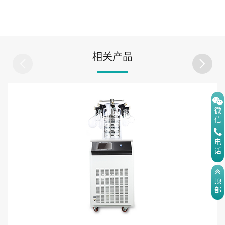
相关产品
微
信
电
话
顶
部