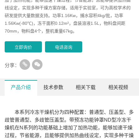
线设定，实现多种干燥方案存储，适用于实验室，可为高校学术的
研发提供大量数据支持。功率1.16Kw，捕水容积4kg/批，功率
1.56Kw(-80℃)，冻干面积0.12m²，盘装溶液1.5L，物料盘间距
70mm，物料盘4个，整机重量67kg。
立即询价
电话咨询
分享：
产品介绍
技术参数
相关下载
相关视频
型号
SCIENTZ-10ND
SCIENTZ-12ND
本系列冷冻干燥机分为四种配置：普通型、压盖型、多
普通
压盖
普通多
压盖多
普通
压盖
普通多
压盖
规格
歧管普通型、多歧管压盖型。带预冻功能钟罩ND型冷冻干
型
型
歧管
歧管
型
型
歧管
歧管
冻干面积(㎡)
0.12
0.08
0.12
0.08
0.12
0.08
0.12
0.08
燥机在N系列的功能基础上增加了加热功能，能够加速干燥
捕水量（kg
/
3
3
3
3
4
4
4
4
过程，节省能源，且能够提供加热曲线设定，实现多种干燥
批
）