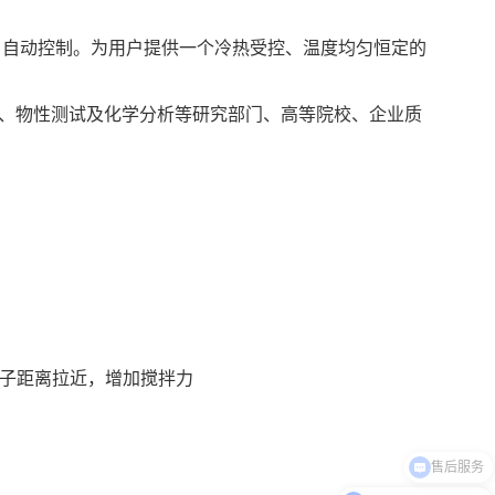
-40~98
-83~98
-40~98
-83~98
350*400
350*400
500*450
500*450
D 自动控制。为用户提供一个冷热受控、温度均匀恒定的
±0.5
±0.5
±0.5
±0.5
50
50
80
80
1.5
1.5
2.5
2.5
10256~2300
11200~1480
10860~2830
11670~1800
、物性测试及化学分析等研究部门、高等院校、企业质
70
70
70
70
0.5
0.5
0.5
0.5
0
760*610*1030
1030*860*1030
1000*800*1100
1220*830*1350
7.6
9.8
11.4
13.8
拌子距离拉近，增加搅拌力
售后服务
介绍下你们的产品？