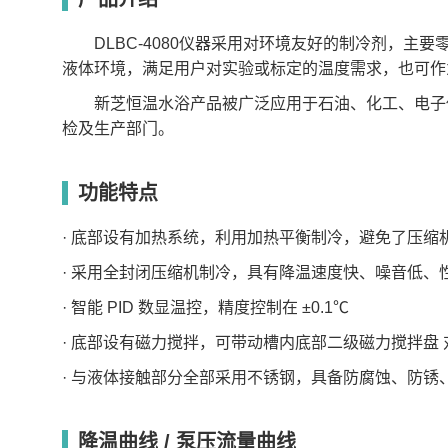
温度范围(℃)
-40~98
-83~98
-40~98
-
工作槽尺寸(mm²)
230*150
230*150
290*200
2
DLBC-4080仪器采用对环境友好的制冷剂，主要
温控精度(℃ )
±0.1
±0.1
±0.1
±
工作槽容积(L)
5
5
10
1
液体环境，满足用户对实验或标定的温度需求，也可作
加热功率(kW)
1.2
1.2
1.5
1
制冷 (25℃/W)
1420~462
1938~200
2548~980
2
新芝恒温水浴产品被广泛应用于石油、化工、电子仪
最大流量
35
35
35
3
循环
检及生产部门。
(L/min)
泵
最大泵压(bar)
0.5
0.5
0.5
0
外形尺寸
520*350*720
430*350*960
580*450*730
7
L/W/H(mm)
功能特点
整机功率(kW)
1.3
3.19
2.6
3
电源
220V/50Hz~1
· 底部设有加热系统，利用加热平衡制冷，避免了压缩
· 采用全封闭压缩机制冷，具有降温速度快、噪音低、
· 智能 PID 数显温控，精度控制在 ±0.1℃
· 底部设有磁力搅拌，可带动槽内底部二级磁力搅拌盘
· 与液体接触部分全部采用不锈钢，具备防腐蚀、防锈
降温曲线 / 泵压流量曲线