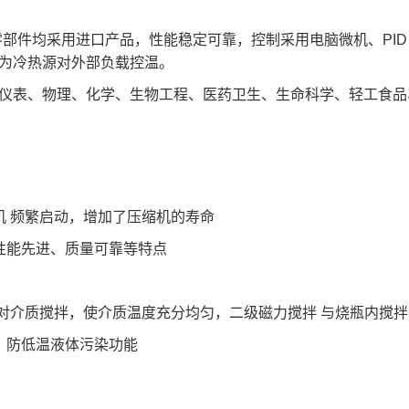
83~98
-40~98
-83~98
-40~98
-83~98
90*200
290*350
290*350
290*350
290*350
零部件均采用进口产品，性能稳定可靠，控制采用电脑微机、PI
0.1
±0.1
±0.1
±0.1
±0.1
0
20
20
30
30
为冷热源对外部负载控温。
.5
1.5
1.5
1.5
1.5
900~230
3635~980
4530~360
4080~1270
4679~422
表、物理、化学、生物工程、医药卫生、生命科学、轻工食品
5
35
35
35
35
.5
0.5
0.5
0.5
0.5
20*650*900
630*520*1000
940*710*1010
940*710*1010
1030*810*102
.8
4.8
5.9
5.2
6.1
380V/50Hz~3
机 频繁启动，增加了压缩机的寿命
性能先进、质量可靠等特点
 对介质搅拌，使介质温度充分均匀，二级磁力搅拌 与烧瓶内搅
、防低温液体污染功能