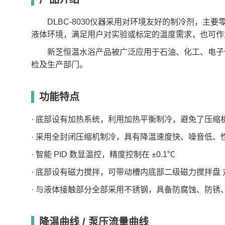
温度范围(℃)
-40~98
-83~98
-40~98
-
工作槽尺寸(mm²)
230*150
230*150
290*200
2
DLBC-8030仪器采用对环境友好的制冷剂，主要
温控精度(℃ )
±0.1
±0.1
±0.1
±
工作槽容积(L)
5
5
10
1
液体环境，满足用户对实验或标定的温度需求，也可作
加热功率(kW)
1.2
1.2
1.5
1
制冷 (25℃/W)
1420~462
1938~200
2548~980
2
新芝恒温水浴产品被广泛应用于石油、化工、电子仪
最大流量
35
35
35
3
循环
检及生产部门。
(L/min)
泵
最大泵压(bar)
0.5
0.5
0.5
0
外形尺寸
520*350*720
430*350*960
580*450*730
7
L/W/H(mm)
功能特点
整机功率(kW)
1.3
3.19
2.6
3
电源
220V/50Hz~1
· 底部设有加热系统，利用加热平衡制冷，避免了压缩
· 采用全封闭压缩机制冷，具有降温速度快、噪音低、
· 智能 PID 数显温控，精度控制在 ±0.1℃
· 底部设有磁力搅拌，可带动槽内底部二级磁力搅拌盘
· 与液体接触部分全部采用不锈钢，具备防腐蚀、防锈
降温曲线 / 泵压流量曲线