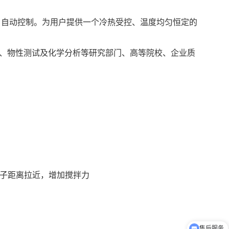
-40~98
-83~98
-40~98
-83~98
350*400
350*400
500*450
500*450
D 自动控制。为用户提供一个冷热受控、温度均匀恒定的
±0.5
±0.5
±0.5
±0.5
50
50
80
80
1.5
1.5
2.5
2.5
10256~2300
11200~1480
10860~2830
11670~1800
、物性测试及化学分析等研究部门、高等院校、企业质
70
70
70
70
0.5
0.5
0.5
0.5
0
760*610*1030
1030*860*1030
1000*800*1100
1220*830*1350
7.6
9.8
11.4
13.8
拌子距离拉近，增加搅拌力
售后服务