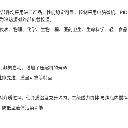
83~98
-40~98
-83~98
-40~98
-83~98
90*200
290*350
290*350
290*350
290*350
零部件均采用进口产品，性能稳定可靠，控制采用电脑微机、PI
0.1
±0.1
±0.1
±0.1
±0.1
0
20
20
30
30
为冷热源对外部负载控温。
.5
1.5
1.5
1.5
1.5
900~230
3635~980
4530~360
4080~1270
4679~422
表、物理、化学、生物工程、医药卫生、生命科学、轻工食品
5
35
35
35
35
.5
0.5
0.5
0.5
0.5
20*650*900
630*520*1000
940*710*1010
940*710*1010
1030*810*102
.8
4.8
5.9
5.2
6.1
380V/50Hz~3
机 频繁启动，增加了压缩机的寿命
性能先进、质量可靠等特点
 对介质搅拌，使介质温度充分均匀，二级磁力搅拌 与烧瓶内搅
、防低温液体污染功能