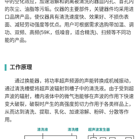
中的空化效应，加速溶解和剥离被清洗的器皿内孔、盲孔内
SBL-
1-
300*240*200
15
40
480
1000
1000
5-80
有
15DT
9999
的灰尘、油脂等污垢。仪器的主要部件，关键器件均采用进
SBL-
1-
500*300*150
22
40
720
1000
2000
5-80
有
口品牌产品，使仪器具有清洗速度快、效果好、不损伤表
22DT
9999
SBL-
1-
面、减轻劳动强度等优点。用户可根据需求选购带加温、调
500*300*200
30
40
840
1000
2000
5-80
有
30DT
9999
SBL-
功、双频、高频(59K，低噪音，适合精洗)、扫频等不同功
1-
600*300*300
54
40
1000
3600
3000
5-80
有
54DT
9999
能的产品。
SBL-
1-
600*400*300
72
40
1200
3600
3000
5-80
有
72DT
9999
SBL-
1-
600*500*300
90
40
1500
6000
4000
5-80
有
90DT
9999
SBL-
1-
600*600*300
108
40
1800
7200
4000
5-80
有
108DT
9999
工作原理
通过换能器，将功率超声频源的声能转换成机械振动，
通过清洗槽壁将超声波辐射到槽子中的清洗液。由于受到超
声波的辐射，槽内液体中的微气泡能够在声波的作用下快速
变大破裂，破裂时产生的高强度剪切力作用于各类样品上，
从而达到清洗、提取、乳化、加速溶解、粉碎、分散等作
用。