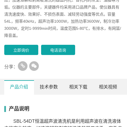
垢。仪器的主要部件，关键器件均采用进口品牌产品，使仪器具有
清洗速度快、效果好、不损伤表面、减轻劳动强度等优点。容量
54L，频率40kHz，超声功率1000W，加热功率3600W，制冷功率
3000W，定时1-9999min时间，温度范围5-80℃，有排水，有网篮/
降音盖。
立即询价
电话咨询
分享：
产品介绍
技术参数
相关下载
相关视频
产品说明
容
超声
加热
制冷
设置
降音
内槽
频率
定时
型号
量
功率
功率
功率
温度
盖网
L/W/H(mm)
（KHz）
(min）
(L)
(W)
(W)
(W)
(℃)
篮
SBL-54DT恒温超声波清洗机是利用超声波在清洗液体
SBL-
1-
300*240*150
10
40
360
1000
1000
5-80
有
10DT
9999