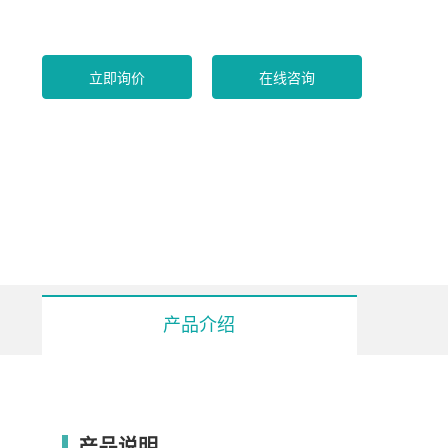
立即询价
在线咨询
产品介绍
型号
产品说明
内槽L/W/H(mm)
容量(L)
频率（KHz）
超声功率(W)