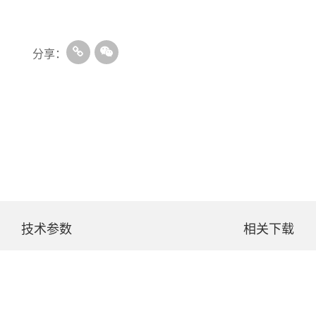
分享：
技术参数
相关下载
加热功率(W)
制冷功率(W)
定时(min）
设置温度(℃)
降音盖网篮