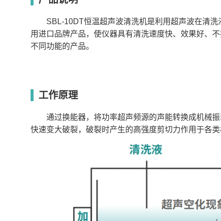
SBL-10DT
300*240*150
10
40
360
SBL-15DT
300*240*200
15
40
480
SBL-10DT恒温超声波清洗机是利用超声波在清
SBL-22DT
500*300*150
22
40
720
SBL-30DT
500*300*200
30
40
840
用进口品牌产品，使仪器具有清洗速度快、效果好、不
SBL-54DT
600*300*300
54
40
1000
不同功能的产品。
SBL-72DT
600*400*300
72
40
1200
SBL-90DT
600*500*300
90
40
1500
SBL-108DT
600*600*300
108
40
1800
工作原理
通过换能器，将功率超声频源的声能转换成机械振动
快速变大破裂，破裂时产生的高强度剪切力作用于各类