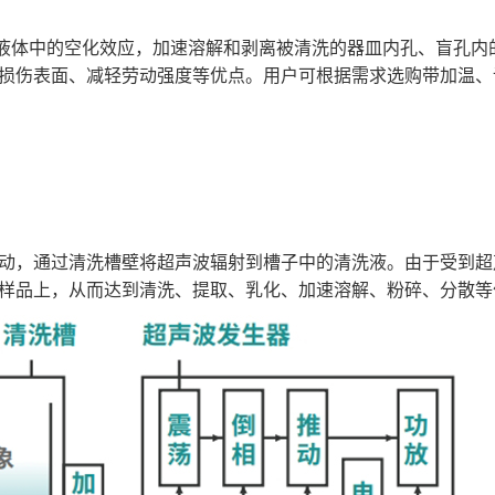
1000
1000
1-9999
5-80
有
1000
1000
1-9999
5-80
有
洗液体中的空化效应，加速溶解和剥离被清洗的器皿内孔、盲孔
1000
2000
1-9999
5-80
有
1000
2000
1-9999
5-80
有
损伤表面、减轻劳动强度等优点。用户可根据需求选购带加温、调
3600
3000
1-9999
5-80
有
3600
3000
1-9999
5-80
有
6000
4000
1-9999
5-80
有
7200
4000
1-9999
5-80
有
，通过清洗槽壁将超声波辐射到槽子中的清洗液。由于受到超
样品上，从而达到清洗、提取、乳化、加速溶解、粉碎、分散等