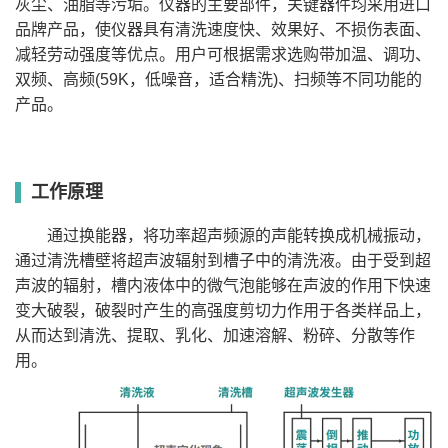
SB-
灰尘、油脂等污垢。仪器的主要部件，关键器件均采用进口
300*240*150
10
40
360
500
有
5200DTD
品牌产品，使仪器具有清洗速度快、效果好、不损伤表面、
SB-
300*240*200
14.4
40
480
500
有
4200DTD
减轻劳动强度等优点。用户可根据需求选购带加温、调功、
SB25-
500*300*150
22.5
40
600
800
有
12DTD
双频、高频(59K，低噪音，适合精洗)、扫频等不同功能的
SB25-
500*300*150
22.5
40
720
800
有
产品。
12DTD
超声波清洗机SB-300DTD操作视频
SB-
500*300*200
30
40
840
800
有
800DTD
工作原理
通过换能器，将功率超声频源的声能转换成机械振动，
通过清洗槽壁将超声波辐射到槽子中的清洗液。由于受到超
声波的辐射，槽内液体中的微气泡能够在声波的作用下快速
变大破裂，破裂时产生的高强度剪切力作用于各类样品上，
从而达到清洗、提取、乳化、加速溶解、粉碎、分散等作
用。