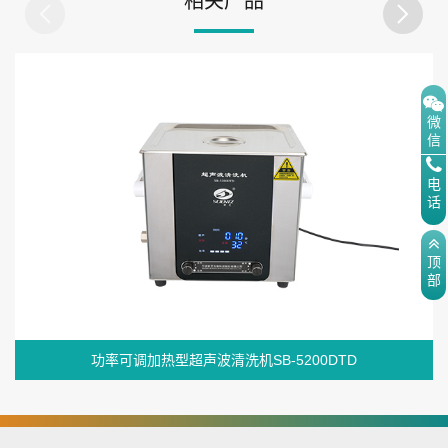
相关产品
微
信
电
话
顶
部
功率可调加热型超声波清洗机SB-5200DTD