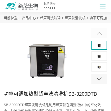
股票代码
920685
当前位置：
产品中心
>
超声清洗洁净
>
超声波清洗机
>
功率可调加热
功率可调加热型超声波清洗机SB-3200DTD
SB-3200DTD超声波清洗机是利用超声波在清洗液体中的空化效
应，加速溶解和剥离被清洗的器皿内孔、盲孔内的灰尘、油脂等污