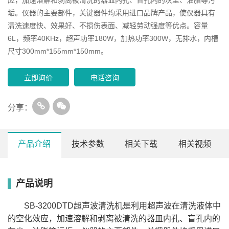
垢。仪器的主要部件，关键器件均采用进口品牌产品，使仪器具有
清洗速度快、效果好、不损伤表面、减轻劳动强度等优点。容量
6L，频率40KHz，超声功率180W，加热功率300W，无排水，内槽
尺寸300mm*155mm*150mm。
立即询价
电话咨询
分享：
产品介绍
技术参数
相关下载
相关视频
产品说明
内槽
容量
频率
超声功率
加热功率
排水
型号
L/W/H(mm)
(L)
(KHz)
(W)
(W)
(/)
SB-
300*155*150
6
40
180
300
/
SB-3200DTD超声波清洗机是利用超声波在清洗液体中
3200DTD
SB-
的空化效应，加速溶解和剥离被清洗的器皿内孔、盲孔内的
300*240*150
10
40
240
500
有
5200DTD