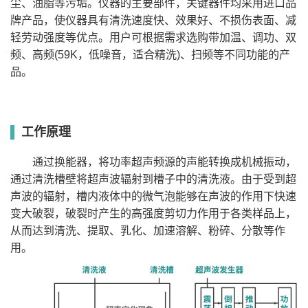
尘、油脂等污垢。仪器的主要部件，关键器件均采用进口品
SB-
室
240*140*150
5
40
120
200
1-99
/
牌产品，使仪器具有清洗速度快、效果好、不损伤表面、减
120DT
温-80
SB-
室
轻劳动强度等优点。用户可根据需求选购带加温、调功、双
300*155*150
6
40
180
400
1-999
/
3200DT
温-80
SB-
频、高频(59K，低噪音，适合精洗)、扫频等不同功能的产
室
300*240*150
10
40
240
800
1-999
有
5200DT
温-80
品。
SB-
室
300*240*150
10
40
360
800
1-999
有
5200DT
温-80
SB-
室
300*240*200
14.4
40
480
800
1-999
有
4200DT
温-80
SB25-
室
500*300*150
22.5
40
600
1000
1-999
有
12DT
温-80
工作原理
SB25-
室
500*300*150
22.5
40
720
1000
1-999
有
12DT
温-80
SB-
室
通过换能器，将功率超声频源的声能转换成机械振动，
500*300*200
30
40
840
1000
1-999
有
800DT
温-80
通过清洗槽壁将超声波辐射到槽子中的清洗液。由于受到超
SB-
室
600*300*300
54
28
1000
3000
1-99
有
1000DT
温-80
声波的辐射，槽内液体中的微气泡能够在声波的作用下快速
SB-
室
600*400*300
72
28
1200
4000
1-99
有
1200DT
变大破裂，破裂时产生的高强度剪切力作用于各类样品上，
温-80
SB-
室
600*500*300
90
28
1500
4000
1-99
有
从而达到清洗、提取、乳化、加速溶解、粉碎、分散等作
1500DT
温-80
SB-
室
用。
600*600*300
108
28
1800
4000
1-99
有
1800DT
温-80
SB-
室
650*600*300
117
28
2000
6000
1-99
有
2000DT
温-80
SB-
室
750*600*300
135
28
3600
8000
1-99
有
3600DT
温-80