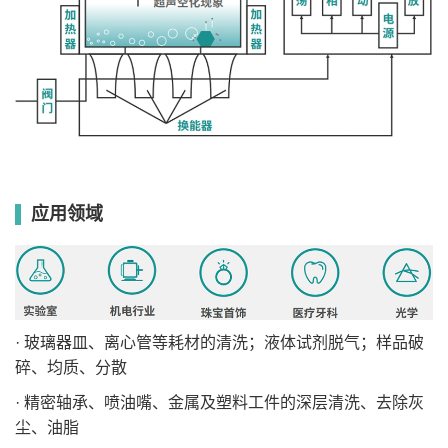
SB-
室
1200*650*350
273
28
6000
10000
1-99
有
6000DT
温-80
SB-
室
1800*650*350
410
28
8000
12000
1-99
有
8000DT
温-80
应用领域
· 玻璃器皿、离心管等耗材的清洗；液体试剂脱气；样品破
碎、均质、分散
· 精密轴承、喷油嘴、金属及塑料工件的深层清洗、去除灰
尘、油脂