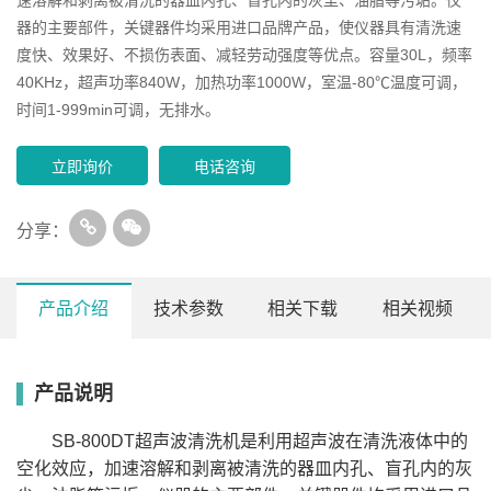
器的主要部件，关键器件均采用进口品牌产品，使仪器具有清洗速
度快、效果好、不损伤表面、减轻劳动强度等优点。容量30L，频率
40KHz，超声功率840W，加热功率1000W，室温-80℃温度可调，
时间1-999min可调，无排水。
立即询价
电话咨询
分享：
产品介绍
技术参数
相关下载
相关视频
产品说明
排
内槽
容量
频率
超声功
加热功
温度可
时间可
型号
水
L/W/H(mm)
(L)
(KHz)
率(W)
率(W)
调(℃)
调(min)
(/)
SB-800DT超声波清洗机是利用超声波在清洗液体中的
SB-
室
300*150*100
4.5
40
100
200
1-99
/
100DT
温-80
空化效应，加速溶解和剥离被清洗的器皿内孔、盲孔内的灰
SB-
室
240*140*100
3
40
120
200
1-99
/
120DT
温-80