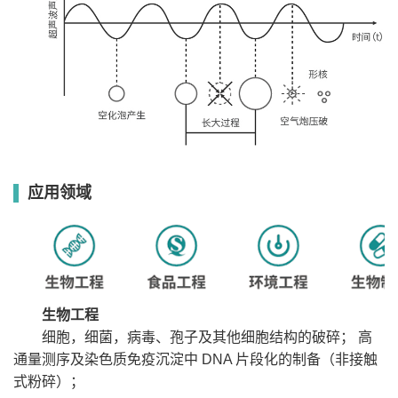
保
存
多
段
6段
程
序
定
1～999min可设置
时
温
度
配有温度传感器，控制样本温度（0℃~99℃）
控
制
报
温度、时间、故障
警
屏
应用领域
幕
功率、温度、时间
显
示
隔
自动隔音箱，内有电动升降装置，标配一台
音
尺寸（W*L*H）：345*345*535mm
箱
发生器（主机）
发生器（主机）
发生器（主机）
发生器（主
一台
一台
一台
机）一台
标
准
铝合金换能器一
铝合金换能器一
钛合金换能器一
钛合金换能
生物工程
配
支
支
支
器一支
置
细胞，细菌，病毒、孢子及其他细胞结构的破碎； 高
Φ20mm探
Φ
Φ6mm探头二支
Φ6mm探头二支
Φ6mm探头二支
头一支
通量测序及染色质免疫沉淀中 DNA 片段化的制备（非接触
式粉碎）；