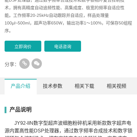
术，拥有高精度自动追频性能、高集成度、极宽的频率自适应性
能。工作频率20-25kHz自动跟踪并自适应，样品处理量
100μl~500ml，超声功率650W，输出功率1～100%，可保存50组程
序。
立即询价
电话咨询
分享：
产品介绍
技术参数
相关下载
相关视频
产品说明
型
Nature《Maize smart-canopy architecture enhances yield at
JY92-IIN
JY92-IIDN
SCIENTZ-IID
JY98-IIIDN
J
号
工
19.5-
high densities》
JY92-IIN数字型超声波细胞粉碎机采用新款数字超声电
作
20-25kHz自动跟
20-25kHz自动跟
20-25kHz自动跟
20.5kHz自
1
频
踪，自适应
踪，自适应
踪，自适应
动跟踪，自
Cell《Circadian clocks are modulated by compartmentalized
源内置高性能DSP处理器，通过数字频率合成技术和数字锁
率
适应
样