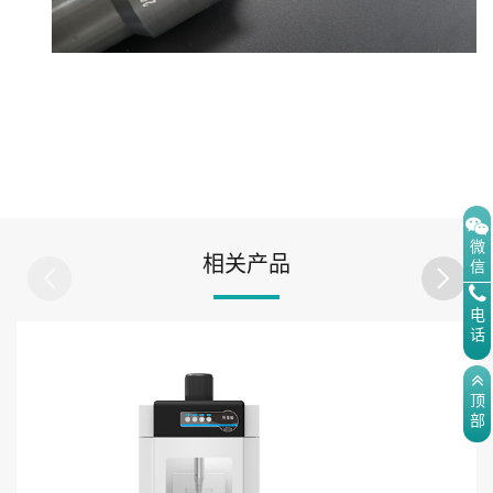
微
相关产品
信
电
话
顶
部