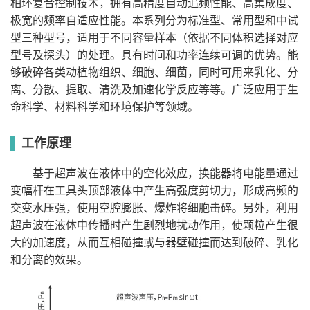
相环复合控制技术，拥有高精度自动追频性能、高集成度、
50～
oscillating translation》
本
100μl~500ml（需
100μl~600ml（需
100μl~600ml（需
1000ml（需
5
处
极宽的频率自适应性能。本系列分为标准型、常用型和中试
Cell《Integrated Proteogenomic Characterization of HBV-
选配相应探头）
选配相应探头）
选配相应探头）
选配相应探
理
头）
型三种型号，适用于不同容量样本（依据不同体积选择对应
量
Related Hepatocellular Carcinoma》
可
型号及探头）的处理。具有时间和功率连续可调的优势。能
选
Cell《Proteogenomic characterization of small cell lung
Φ10，
配
Φ2，Φ3，Φ8，
Φ2，Φ3，Φ8，
Φ2，Φ3，Φ8，
Φ
够破碎各类动植物组织、细胞、细菌，同时可用来乳化、分
Φ12，
变
Φ10
Φ10，Φ12，Φ15
Φ10，Φ12，Φ15
Φ
超声波细胞粉碎机SCIENTZ-IID操作视频
Φ15，Φ25
幅
离、分散、提取、清洗及加速化学反应等等。广泛应用于生
cancer identifies biological insights and subtypespecific
杆
Nature Communication《Biomimetic nanovaccine-mediated
命科学、材料科学和环境保护等领域。
可
therapeutic strategies》
选
30ml，100ml，
30ml，100ml，
30ml，100ml，
100ml，
破
1
multivalent IL-15 self-transpresentation (MIST) for potent
400ml
400ml
400ml
400ml
碎
工作原理
Nature Communication《Clinical functional proteomics of
杯
and safe cancer immunotherapy》
超
声
基于超声波在液体中的空化效应，换能器将电能量通过
intercellular signalling in pancreatic cancer》
650W
900W
1000W
1200W
1
功
Nature Communication《Hematopoietic stem and progenitor
率
变幅杆在工具头顶部液体中产生高强度剪切力，形成高频的
输
交变水压强，使用空腔膨胀、爆炸将细胞击碎。另外，利用
出
cell membrane-coated vesicles for bone marrow-targeted
1～100%
1～100%
20～1000W
1～100%
1
功
超声波在液体中传播时产生剧烈地扰动作用，使颗粒产生很
率
大的加速度，从而互相碰撞或与器壁碰撞而达到破碎、乳化
超
leukaemia drug delivery》
声
步进以1%连续精细可调；具有脉冲和连续工作并带有测试功能。（SCIEN
和分离的效果。
波
功率方式调节）
功
率
程
序
50组