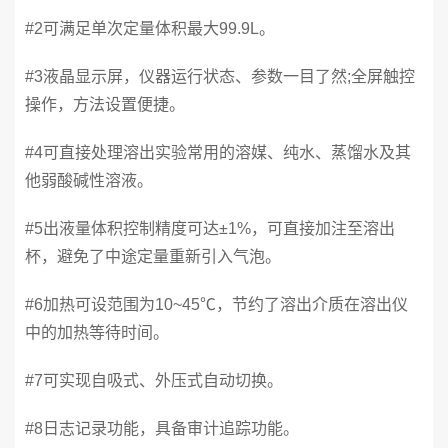
#2可满足单次定量体积最大99.9L。
#3液晶显示屏，仪器运行状态、参数一目了然;全屏触控
操作，方法设置便捷。
#4可直接处理溶出实验常用的溶媒、纯水、蒸馏水及其
他弱酸碱性溶液。
#5出液量体积控制精度可达±1%，可直接加注至溶出
杯，避免了中途定量重新引入气泡。
#6加热可设范围为10~45℃，节约了溶出介质在溶出仪
中的加热等待时间。
#7可实现自吸式、外压式自动切换。
#8日志记录功能，具备审计追踪功能。