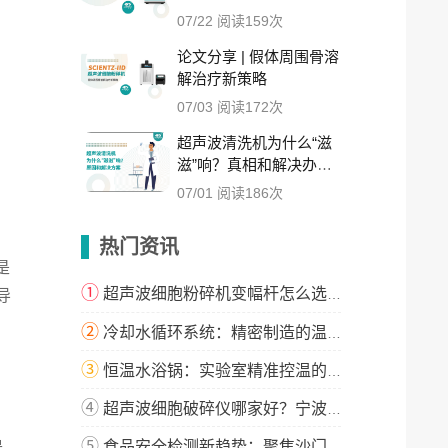
单
07/22 阅读159次
论文分享 | 假体周围骨溶
解治疗新策略
07/03 阅读172次
超声波清洗机为什么“滋
滋”响？真相和解决办法
都在这里
07/01 阅读186次
热门资讯
是
①
超声波细胞粉碎机变幅杆怎么选？这篇指南教你精准匹配！
导
②
冷却水循环系统：精密制造的温度守护者
③
恒温水浴锅：实验室精准控温的解决方案
④
超声波细胞破碎仪哪家好？宁波新芝生物科技实力解析
⑤
食品安全检测新趋势：聚焦沙门氏菌与微生物检测技术升级
器