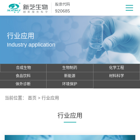
股票代码
920685
行业应用
Industry application
合成生物
生物制药
化学工程
食品饮料
新能源
材料科学
体外诊断
环境保护
当前位置：
首页
>
行业应用
行业应用